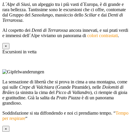
L´Alpe di Siusi
, un alpeggio tra i più vasti d´Europa, è di grande e
rara bellezza. Tantissime sono le escursioni che ci offre, contornate
dal Gruppo del
Sassolungo
, massiccio dello
Sciliar
e dai
Denti di
Terrarossa
.
Al cospetto dei
Denti di Terrarossa
ancora innevati, e sui prati verdi
e immensi dell´Alpe viviamo un panorama di
colori contrastati
.
×
Escursioni in vetta
La sensazione di libertà che si prova in cima a una montagna, come
qui sulle
Crepe di Valchiara
(Grande Piramide), nelle
Dolomiti di
Bráies
(a sinistra la cima del
Picco di Vallandro
), ci riempie di gioia
e gratitudine. Già la salita da
Prato Piazza
è di un panorama
grandioso.
Soddisfazione si sta diffondendo e noi ci prendiamo tempo. “
Tempo
per respirare
“
×