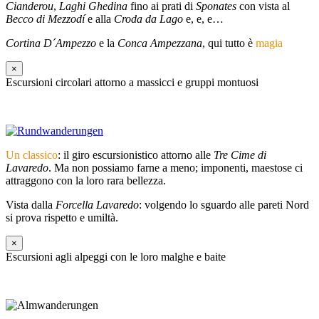
Cianderou
,
Laghi Ghedina
fino ai prati di
Sponates
con vista al
Becco di Mezzodí
e alla
Croda da Lago
e, e, e…
Cortina D´Ampezzo
e la
Conca Ampezzana
, qui tutto è
magia
×
Escursioni circolari attorno a massicci e gruppi montuosi
Un classico
: il giro escursionistico attorno alle
Tre Cime di
Lavaredo
. Ma non possiamo farne a meno; imponenti, maestose ci
attraggono con la loro rara bellezza.
Vista dalla
Forcella Lavaredo
: volgendo lo sguardo alle pareti Nord
si prova rispetto e umiltà.
×
Escursioni agli alpeggi con le loro malghe e baite