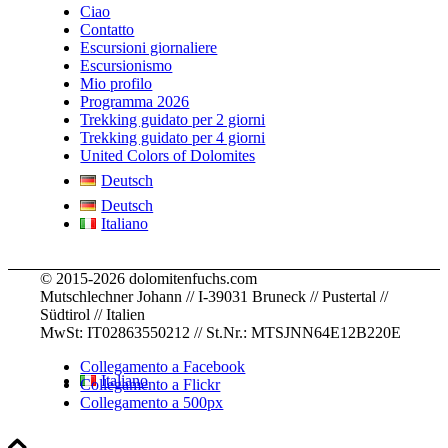
were 
knowle
strong
.
e for 
Ciao
staying
dge
... 
.. 
childre
Contatto
Escursioni giornaliere
,
... 
leggi 
leggi 
n
... 
Escursionismo
leggi 
di più
di più
leggi 
Mio profilo
di più
di più
Programma 2026
Trekking guidato per 2 giorni
Trekking guidato per 4 giorni
United Colors of Dolomites
Deutsch
Deutsch
Italiano
© 2015-2026 dolomitenfuchs.com
Mutschlechner Johann // I-39031 Bruneck // Pustertal //
Südtirol // Italien
MwSt: IT02863550212 // St.Nr.: MTSJNN64E12B220E
Collegamento a Facebook
Italiano
Collegamento a Flickr
Collegamento a 500px