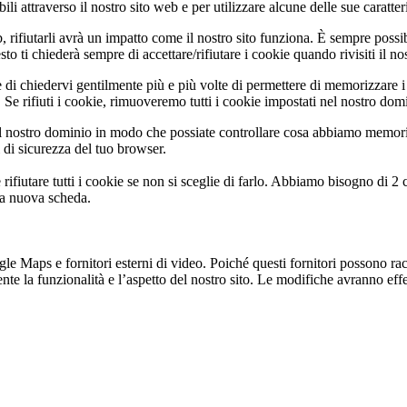
e
i
o
li attraverso il nostro sito web e per utilizzare alcune delle sue caratter
s
s
a 
l
s
t
c
a
o
e
r
t
f 
b, rifiutarli avrà un impatto come il nostro sito funziona. È sempre poss
c
c
s
i
a 
r
o
r 
r
r
e 
h 
c
 ti chiederà sempre di accettare/rifiutare i cookie quando rivisiti il nos
u
u
u
e 
r
o 
n 
a
r
!
w
e
u
 di chiedervi gentilmente più e più volte di permettere di memorizzare i 
r
r
a 
i
é
h
H
l
e
! 
e 
x
l
Se rifiuti i cookie, rimuoveremo tutti i cookie impostati nel nostro dom
s
s
g
n 
g
o
a
l
t
E
w
t
t
i
i
u
V
i
t
n
e
t
r 
 nostro dominio in modo che possiate controllare cosa abbiamo memoriz
e
e
u
i di sicurezza del tuo browser.
o
o
i
a
o
e
s 
s 
o
e
r
n
r
n
n
d
l 
n
l
e 
S
, 
r
e 
s
e 
rifiutare tutti i cookie se non si sceglie di farlo. Abbiamo bisogno di 2
e 
e 
a 
P
. 
, 
s
u
g
z
na nuova scheda.
s
i
a
a 
c
e
u
C
d
i
p
r
ä
t
v
n
S
o
c
s
e
o
a
i 
a
h
a
e 
d 
a
n 
c
t
l
v
m
v
n
l
 Maps e fornitori esterni di video. Poiché questi fornitori possono racco
y
k
s
te la funzionalità e l’aspetto del nostro sito. Le modifiche avranno effet
n
J
e
e
a 
e 
o
o
d
t 
i
n
t
.
o
l
r
s
l
.
n
e 
s
n
o
r
.
h
l
i
e
a 
.
.
e
e
g
w
o
. 
a
e
a 
.
g
. 
.
s
h
,
l
n
l
n
n
e
.
u
l
. 
p
r
.
e
g
e
n
t
.
. 
i
e
l
e
.
.
d
.