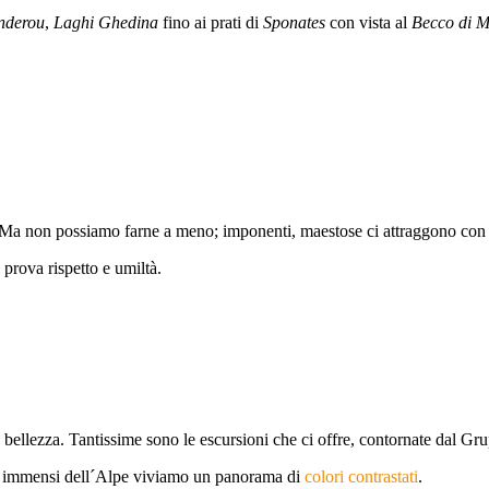
nderou
,
Laghi Ghedina
fino ai prati di
Sponates
con vista al
Becco di M
 Ma non possiamo farne a meno; imponenti, maestose ci attraggono con l
 prova rispetto e umiltà.
ra bellezza. Tantissime sono le escursioni che ci offre, contornate dal G
i e immensi dell´Alpe viviamo un panorama di
colori contrastati
.