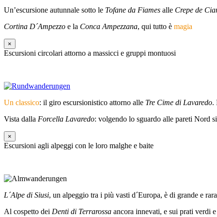
Un’escursione autunnale sotto le
Tofane da Fiames
alle
Crepe de Cia
Cortina D´Ampezzo
e la
Conca Ampezzana
, qui tutto è
magia
×
Escursioni circolari attorno a massicci e gruppi montuosi
Un classico
: il giro escursionistico attorno alle
Tre Cime di Lavaredo
.
Vista dalla
Forcella Lavaredo
: volgendo lo sguardo alle pareti Nord si
×
Escursioni agli alpeggi con le loro malghe e baite
L´Alpe di Siusi
, un alpeggio tra i più vasti d´Europa, è di grande e ra
Al cospetto dei
Denti di Terrarossa
ancora innevati, e sui prati verd