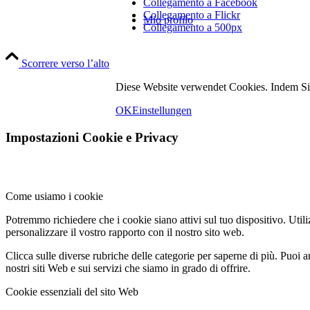
Collegamento a Facebook
Collegamento a Flickr
Mio profilo
Collegamento a 500px
Scorrere verso l’alto
Diese Website verwendet Cookies. Indem Si
OK
Einstellungen
Impostazioni Cookie e Privacy
Foto
Come usiamo i cookie
Potremmo richiedere che i cookie siano attivi sul tuo dispositivo. Utili
personalizzare il vostro rapporto con il nostro sito web.
Clicca sulle diverse rubriche delle categorie per saperne di più. Puoi a
nostri siti Web e sui servizi che siamo in grado di offrire.
Cookie essenziali del sito Web
Contatto