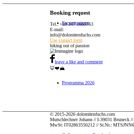
Booking request
Escursionismo
Tel.: +39 347 1660763
E-mail:
info@dolomitenfuchs.com
Use contact form
hiking out of passion
leave a like and comment
🦊❤️🏔️
Programma 2026
© 2015-2026 dolomitenfuchs.com
Mutschlechner Johann // I-39031 Bruneck // Pus
MwSt: IT02863550212 // St.Nr.: MTSJN