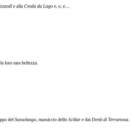
ezzodí
e alla
Croda da Lago
e, e, e…
a loro rara bellezza.
ruppo del
Sassolungo
, massiccio dello
Sciliar
e dai
Denti di Terrarossa
.