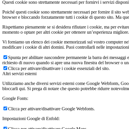
Questi cookie sono strettamente necessari per fornirvi i servizi disponibi
Poiché questi cookie sono strettamente necessari per fornire il sito we
browser e bloccando forzatamente tutti i cookie di questo sito. Ma questo
Rispettiamo pienamente se si desidera rifiutare i cookie, ma per evitare
momento o optare per altri cookie per ottenere un’esperienza migliore. 
Vi forniamo un elenco dei cookie memorizzati sul vostro computer nel
modificare i cookie di altri domini. Puoi controllarli nelle impostazion
Deutsch
Spunta per abilitare nascondere permanente la barra dei messaggi e 
richiesto di nuovo quando si apre una nuova finestra del browser o u
Clicca per attivare/disattivare i cookie essenziali del sito.
Altri servizi esterni
Utilizziamo anche diversi servizi esterni come Google Webfonts, Google
bloccarli qui. Si prega di notare che questo potrebbe ridurre notevolmen
Google Fonts:
Clicca per attivare/disattivare Google Webfonts.
Italiano
Impostazioni Google di Enfold:
Clicca per attivare/disattivare Google Maps.