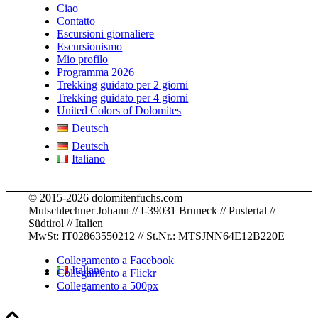
were 
knowle
strong
.
e for 
Ciao
staying
dge
... 
.. 
childre
Contatto
Escursioni giornaliere
,
... 
leggi 
leggi 
n
... 
Escursionismo
leggi 
di più
di più
leggi 
Mio profilo
di più
di più
Programma 2026
Trekking guidato per 2 giorni
Trekking guidato per 4 giorni
United Colors of Dolomites
Deutsch
Deutsch
Italiano
© 2015-2026 dolomitenfuchs.com
Mutschlechner Johann // I-39031 Bruneck // Pustertal //
Südtirol // Italien
MwSt: IT02863550212 // St.Nr.: MTSJNN64E12B220E
Collegamento a Facebook
Italiano
Collegamento a Flickr
Collegamento a 500px