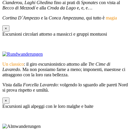
Cianderou
,
Laghi Ghedina
fino ai prati di
Sponates
con vista al
Becco di Mezzodí
e alla
Croda da Lago
e, e, e…
Cortina D´Ampezzo
e la
Conca Ampezzana
, qui tutto è
magia
×
Escursioni circolari attorno a massicci e gruppi montuosi
Un classico
: il giro escursionistico attorno alle
Tre Cime di
Lavaredo
. Ma non possiamo farne a meno; imponenti, maestose ci
attraggono con la loro rara bellezza.
Vista dalla
Forcella Lavaredo
: volgendo lo sguardo alle pareti Nord
si prova rispetto e umiltà.
×
Escursioni agli alpeggi con le loro malghe e baite