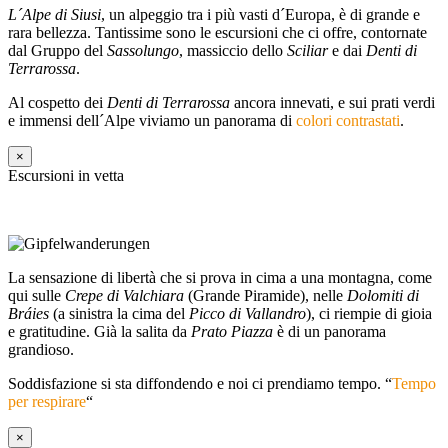
L´Alpe di Siusi
, un alpeggio tra i più vasti d´Europa, è di grande e
rara bellezza. Tantissime sono le escursioni che ci offre, contornate
dal Gruppo del
Sassolungo
, massiccio dello
Sciliar
e dai
Denti di
Terrarossa
.
Al cospetto dei
Denti di Terrarossa
ancora innevati, e sui prati verdi
e immensi dell´Alpe viviamo un panorama di
colori contrastati
.
×
Escursioni in vetta
La sensazione di libertà che si prova in cima a una montagna, come
qui sulle
Crepe di Valchiara
(Grande Piramide), nelle
Dolomiti di
Bráies
(a sinistra la cima del
Picco di Vallandro
), ci riempie di gioia
e gratitudine. Già la salita da
Prato Piazza
è di un panorama
grandioso.
Soddisfazione si sta diffondendo e noi ci prendiamo tempo. “
Tempo
per respirare
“
×