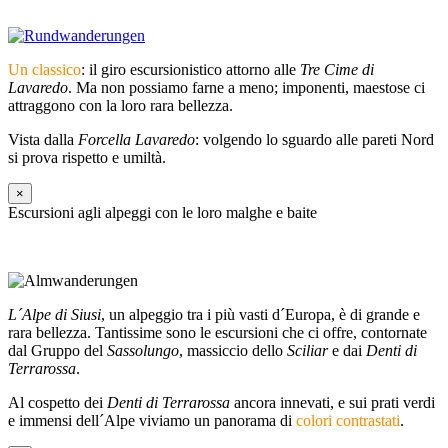
Un classico
: il giro escursionistico attorno alle
Tre Cime di
Lavaredo
. Ma non possiamo farne a meno; imponenti, maestose ci
attraggono con la loro rara bellezza.
Vista dalla
Forcella Lavaredo
: volgendo lo sguardo alle pareti Nord
si prova rispetto e umiltà.
×
Escursioni agli alpeggi con le loro malghe e baite
L´Alpe di Siusi
, un alpeggio tra i più vasti d´Europa, è di grande e
rara bellezza. Tantissime sono le escursioni che ci offre, contornate
dal Gruppo del
Sassolungo
, massiccio dello
Sciliar
e dai
Denti di
Terrarossa
.
Al cospetto dei
Denti di Terrarossa
ancora innevati, e sui prati verdi
e immensi dell´Alpe viviamo un panorama di
colori contrastati
.