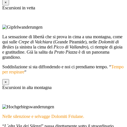
×
Escursioni in vetta
La sensazione di libertà che si prova in cima a una montagna, come
qui sulle
Crepe di Valchiara
(Grande Piramide), nelle
Dolomiti di
Bráies
(a sinistra la cima del
Picco di Vallandro
), ci riempie di gioia
e gratitudine. Già la salita da
Prato Piazza
è di un panorama
grandioso.
Soddisfazione si sta diffondendo e noi ci prendiamo tempo. “
Tempo
per respirare
“
×
Escursioni in alta montagna
Nelle silenziose e selvagge Dolomiti Friulane.
“
L´alta Via dei Silenzi
” passa direttamente sotto il straordinario