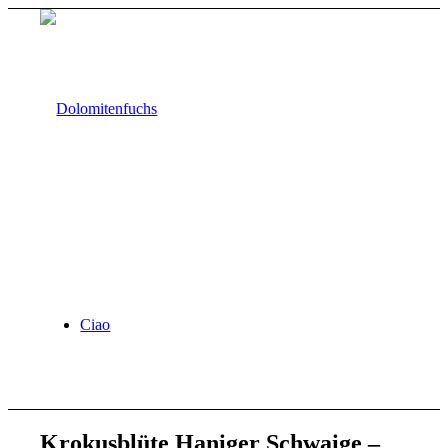
Ciao
Krokusblüte Haniger Schwaige –