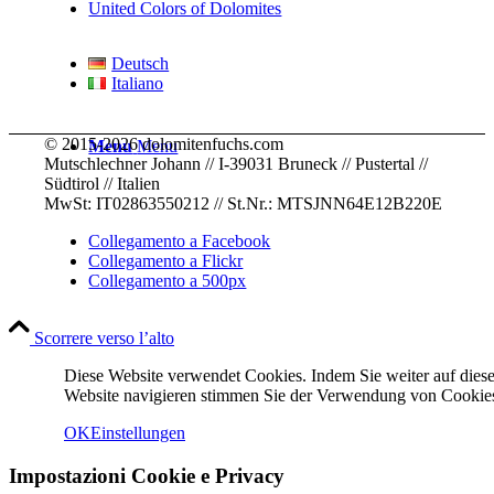
United Colors of Dolomites
Deutsch
Italiano
© 2015-2026 dolomitenfuchs.com
Menu
Menu
Mutschlechner Johann // I-39031 Bruneck // Pustertal //
Südtirol // Italien
MwSt: IT02863550212 // St.Nr.: MTSJNN64E12B220E
Collegamento a Facebook
Collegamento a Flickr
Collegamento a 500px
Scorrere verso l’alto
Diese Website verwendet Cookies. Indem Sie weiter auf diese
Website navigieren stimmen Sie der Verwendung von Cookies
OK
Einstellungen
Impostazioni Cookie e Privacy