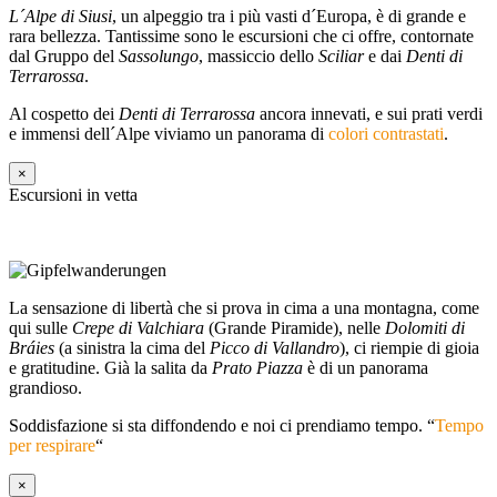
L´Alpe di Siusi
, un alpeggio tra i più vasti d´Europa, è di grande e
rara bellezza. Tantissime sono le escursioni che ci offre, contornate
dal Gruppo del
Sassolungo
, massiccio dello
Sciliar
e dai
Denti di
Terrarossa
.
Al cospetto dei
Denti di Terrarossa
ancora innevati, e sui prati verdi
e immensi dell´Alpe viviamo un panorama di
colori contrastati
.
×
Escursioni in vetta
La sensazione di libertà che si prova in cima a una montagna, come
qui sulle
Crepe di Valchiara
(Grande Piramide), nelle
Dolomiti di
Bráies
(a sinistra la cima del
Picco di Vallandro
), ci riempie di gioia
e gratitudine. Già la salita da
Prato Piazza
è di un panorama
grandioso.
Soddisfazione si sta diffondendo e noi ci prendiamo tempo. “
Tempo
per respirare
“
×