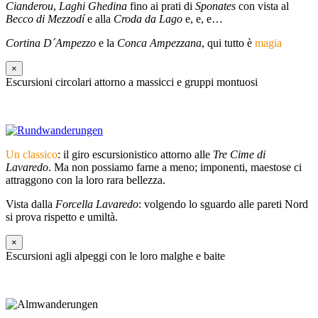
Cianderou
,
Laghi Ghedina
fino ai prati di
Sponates
con vista al
Becco di Mezzodí
e alla
Croda da Lago
e, e, e…
Cortina D´Ampezzo
e la
Conca Ampezzana
, qui tutto è
magia
×
Escursioni circolari attorno a massicci e gruppi montuosi
Un classico
: il giro escursionistico attorno alle
Tre Cime di
Lavaredo
. Ma non possiamo farne a meno; imponenti, maestose ci
attraggono con la loro rara bellezza.
Vista dalla
Forcella Lavaredo
: volgendo lo sguardo alle pareti Nord
si prova rispetto e umiltà.
×
Escursioni agli alpeggi con le loro malghe e baite