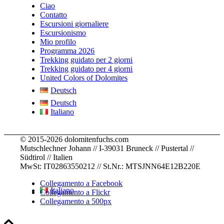
were 
knowle
strong
.
e for 
Ciao
staying
dge
... 
.. 
childre
Contatto
Escursioni giornaliere
,
... 
leggi 
leggi 
n
... 
Escursionismo
leggi 
di più
di più
leggi 
Mio profilo
di più
di più
Programma 2026
Trekking guidato per 2 giorni
Trekking guidato per 4 giorni
United Colors of Dolomites
Deutsch
Deutsch
Italiano
© 2015-2026 dolomitenfuchs.com
Mutschlechner Johann // I-39031 Bruneck // Pustertal //
Südtirol // Italien
MwSt: IT02863550212 // St.Nr.: MTSJNN64E12B220E
Collegamento a Facebook
Italiano
Collegamento a Flickr
Collegamento a 500px