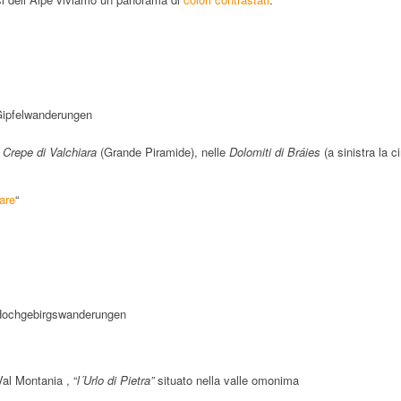
e
Crepe di Valchiara
(Grande Piramide), nelle
Dolomiti di Bráies
(a sinistra la 
are
“
Val Montania , “
l´Urlo di Pietra”
situato nella valle omonima