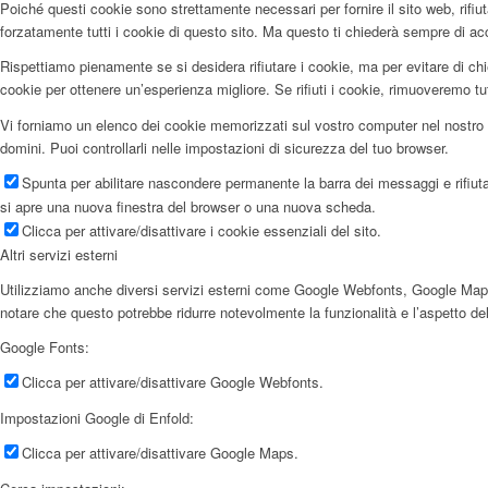
Poiché questi cookie sono strettamente necessari per fornire il sito web, rifi
forzatamente tutti i cookie di questo sito. Ma questo ti chiederà sempre di accet
Rispettiamo pienamente se si desidera rifiutare i cookie, ma per evitare di chi
cookie per ottenere un’esperienza migliore. Se rifiuti i cookie, rimuoveremo tu
Vi forniamo un elenco dei cookie memorizzati sul vostro computer nel nostro 
domini. Puoi controllarli nelle impostazioni di sicurezza del tuo browser.
Deutsch
Spunta per abilitare nascondere permanente la barra dei messaggi e rifiuta
si apre una nuova finestra del browser o una nuova scheda.
Clicca per attivare/disattivare i cookie essenziali del sito.
Altri servizi esterni
Utilizziamo anche diversi servizi esterni come Google Webfonts, Google Maps e f
notare che questo potrebbe ridurre notevolmente la funzionalità e l’aspetto del
Google Fonts:
Clicca per attivare/disattivare Google Webfonts.
Italiano
Impostazioni Google di Enfold:
Clicca per attivare/disattivare Google Maps.