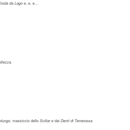
Croda da Lago
e, e, e…
ellezza.
olungo
, massiccio dello
Sciliar
e dai
Denti di Terrarossa
.