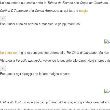
Un’escursione autunnale sotto le
Tofane da Fiames
alle
Crepe de Cianderou
,
Cortina D´Ampezzo
e la
Conca Ampezzana
, qui tutto è
magia
×
Escursioni circolari attorno a massicci e gruppi montuosi
Un classico
: il giro escursionistico attorno alle
Tre Cime di Lavaredo
. Ma non 
Vista dalla
Forcella Lavaredo
: volgendo lo sguardo alle pareti Nord si prova ri
×
Escursioni agli alpeggi con le loro malghe e baite
L´Alpe di Siusi
, un alpeggio tra i più vasti d´Europa, è di grande e rara belle
Al cospetto dei
Denti di Terrarossa
ancora innevati, e sui prati verdi e immen