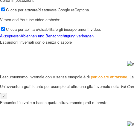
Cerca impostazioni:
Clicca per attivare/disattivare Google reCaptcha.
Vimeo and Youtube video embeds:
Clicca per abilitare/disabilitare gli incorporamenti video.
Menu
Akzeptieren
Ablehnen und Benachrichtigung verbergen
Escursioni invernali con o senza ciaspole
L’escursionismo invernale con o senza ciaspole è di
particolare attrazione
. L
Un’avventura gratificante per esempio ci offre una gita invernale nella
Val Cam
×
Escursioni in valle a bassa quota attraversando prati e foreste