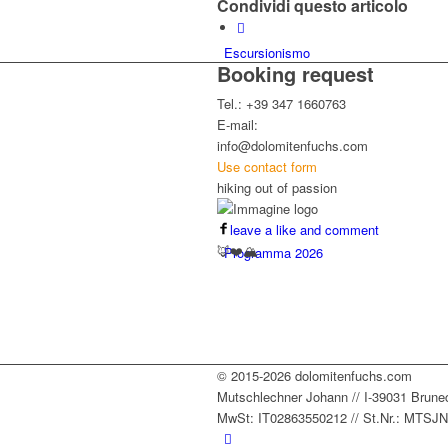
Condividi questo articolo
Escursionismo
Booking request
Tel.: +39 347 1660763
E-mail:
info@dolomitenfuchs.com
Use contact form
hiking out of passion
leave a like and comment
🦊❤️🏔️
Programma 2026
© 2015-2026 dolomitenfuchs.com
Mutschlechner Johann // I-39031 Bruneck /
MwSt: IT02863550212 // St.Nr.: MTS