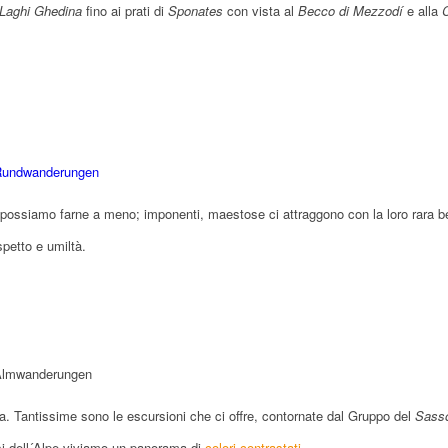
Laghi Ghedina
fino ai prati di
Sponates
con vista al
Becco di Mezzodí
e alla
possiamo farne a meno; imponenti, maestose ci attraggono con la loro rara b
spetto e umiltà.
zza. Tantissime sono le escursioni che ci offre, contornate dal Gruppo del
Sass
si dell´Alpe viviamo un panorama di
colori contrastati
.