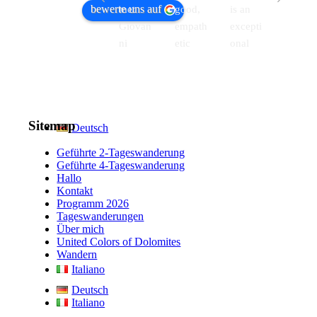
bewerte uns auf
met 
good, 
is an 
s 
Giovan
empath
excepti
wonde
ni 
etic 
onal 
rful 
thanks 
hiking 
guide. 
trips 
to the 
guide 
A man 
with 
hotel 
with 
of 
Johan
where 
extensi
culture 
, 
Sitemap
Deutsch
we 
ve 
and 
suitabl
were 
knowle
strong
.
e for 
Geführte 2-Tageswanderung
staying
dge
... 
.. 
childre
Geführte 4-Tageswanderung
Hallo
,
... 
mehr
mehr
n
... 
Kontakt
mehr
mehr
Programm 2026
Tageswanderungen
Über mich
United Colors of Dolomites
Wandern
Italiano
Deutsch
Italiano