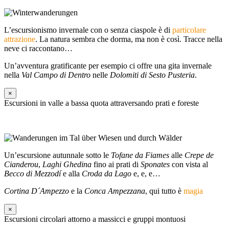
L’escursionismo invernale con o senza ciaspole è di
particolare
attrazione
. La natura sembra che dorma, ma non è così. Tracce nella
neve ci raccontano…
Un’avventura gratificante per esempio ci offre una gita invernale
nella
Val Campo di Dentro
nelle
Dolomiti di Sesto Pusteria
.
×
Escursioni in valle a bassa quota attraversando prati e foreste
Un’escursione autunnale sotto le
Tofane da Fiames
alle
Crepe de
Cianderou
,
Laghi Ghedina
fino ai prati di
Sponates
con vista al
Becco di Mezzodí
e alla
Croda da Lago
e, e, e…
Cortina D´Ampezzo
e la
Conca Ampezzana
, qui tutto è
magia
×
Escursioni circolari attorno a massicci e gruppi montuosi