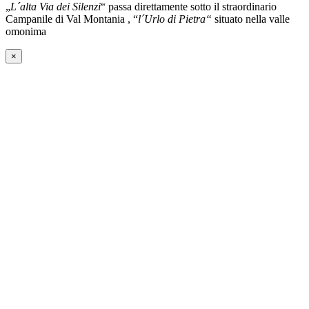
„
L´alta Via dei Silenzi
“ passa direttamente sotto il straordinario
Campanile di Val Montania , “
l´Urlo di Pietra“
situato nella valle
omonima
×