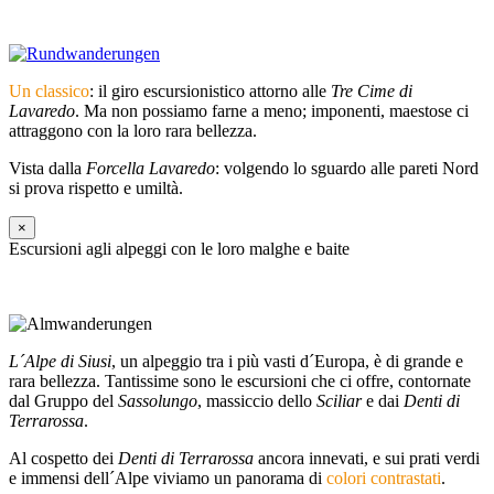
Un classico
: il giro escursionistico attorno alle
Tre Cime di
Lavaredo
. Ma non possiamo farne a meno; imponenti, maestose ci
attraggono con la loro rara bellezza.
Vista dalla
Forcella Lavaredo
: volgendo lo sguardo alle pareti Nord
si prova rispetto e umiltà.
×
Escursioni agli alpeggi con le loro malghe e baite
L´Alpe di Siusi
, un alpeggio tra i più vasti d´Europa, è di grande e
rara bellezza. Tantissime sono le escursioni che ci offre, contornate
dal Gruppo del
Sassolungo
, massiccio dello
Sciliar
e dai
Denti di
Terrarossa
.
Al cospetto dei
Denti di Terrarossa
ancora innevati, e sui prati verdi
e immensi dell´Alpe viviamo un panorama di
colori contrastati
.