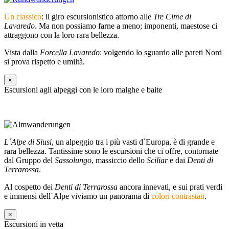
Un classico
: il giro escursionistico attorno alle
Tre Cime di
Lavaredo
. Ma non possiamo farne a meno; imponenti, maestose ci
attraggono con la loro rara bellezza.
Vista dalla
Forcella Lavaredo
: volgendo lo sguardo alle pareti Nord
si prova rispetto e umiltà.
×
Escursioni agli alpeggi con le loro malghe e baite
L´Alpe di Siusi
, un alpeggio tra i più vasti d´Europa, è di grande e
rara bellezza. Tantissime sono le escursioni che ci offre, contornate
dal Gruppo del
Sassolungo
, massiccio dello
Sciliar
e dai
Denti di
Terrarossa
.
Al cospetto dei
Denti di Terrarossa
ancora innevati, e sui prati verdi
e immensi dell´Alpe viviamo un panorama di
colori contrastati
.
×
Escursioni in vetta