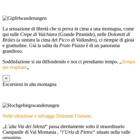
La sensazione di libertà che si prova in cima a una montagna, come
qui sulle
Crepe di Valchiara
(Grande Piramide), nelle
Dolomiti di
Bráies
(a sinistra la cima del
Picco di Vallandro
), ci riempie di gioia
e gratitudine. Già la salita da
Prato Piazza
è di un panorama
grandioso.
Soddisfazione si sta diffondendo e noi ci prendiamo tempo. „
Tempo
per respirare
„
×
Escursioni in alta montagna
Nelle silenziose e selvagge Dolomiti Friulane.
„
L´alta Via dei Silenzi
“ passa direttamente sotto il straordinario
Campanile di Val Montania , “
l´Urlo di Pietra“
situato nella valle
omonima