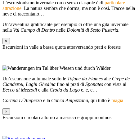
L’escursionismo invernale con o senza ciaspole è di
particolare
attrazione
. La natura sembra che dorma, ma non è così. Tracce nella
neve ci raccontano…
Un’avventura gratificante per esempio ci offre una gita invernale
nella
Val Campo di Dentro
nelle
Dolomiti di Sesto Pusteria
.
×
Escursioni in valle a bassa quota attraversando prati e foreste
Un’escursione autunnale sotto le
Tofane da Fiames
alle
Crepe de
Cianderou
,
Laghi Ghedina
fino ai prati di
Sponates
con vista al
Becco di Mezzodí
e alla
Croda da Lago
e, e, e…
Cortina D´Ampezzo
e la
Conca Ampezzana
, qui tutto è
magia
×
Escursioni circolari attorno a massicci e gruppi montuosi