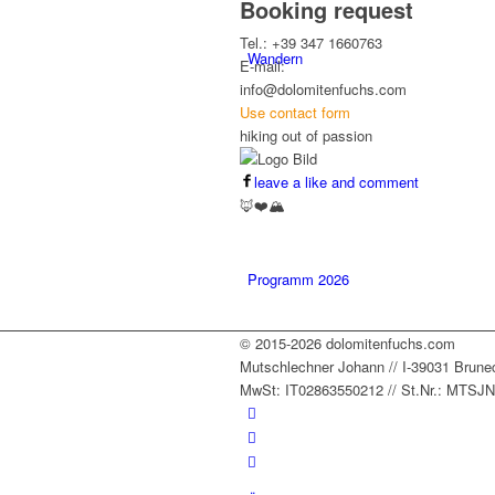
Booking request
Tel.: +39 347 1660763
Wandern
E-mail:
info@dolomitenfuchs.com
Use contact form
hiking out of passion
leave a like and comment
🦊❤️🏔️
Programm 2026
© 2015-2026 dolomitenfuchs.com
Mutschlechner Johann // I-39031 Bruneck /
MwSt: IT02863550212 // St.Nr.: MTS