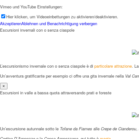
Vimeo und YouTube Einstellungen:
Hier klicken, um Videoeinbettungen zu aktivieren/deaktivieren.
Akzeptieren
Ablehnen und Benachrichtigung verbergen
Escursioni invernali con o senza ciaspole
Menü
L’escursionismo invernale con o senza ciaspole è di
particolare attrazione
. L
Un’avventura gratificante per esempio ci offre una gita invernale nella
Val Cam
×
Escursioni in valle a bassa quota attraversando prati e foreste
Un’escursione autunnale sotto le
Tofane da Fiames
alle
Crepe de Cianderou
,
Cortina D´Ampezzo
e la
Conca Ampezzana
, qui tutto è
magia