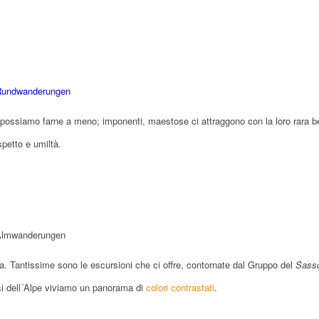
possiamo farne a meno; imponenti, maestose ci attraggono con la loro rara b
spetto e umiltà.
zza. Tantissime sono le escursioni che ci offre, contornate dal Gruppo del
Sass
si dell´Alpe viviamo un panorama di
colori contrastati
.