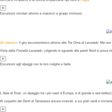
×
Escursioni circolari attorno a massicci e gruppi montuosi
Un classico
: il giro escursionistico attorno alle
Tre Cime di Lavaredo
. Ma non 
Vista dalla
Forcella Lavaredo
: volgendo lo sguardo alle pareti Nord si prova ri
×
Escursioni agli alpeggi con le loro malghe e baite
L´Alpe di Siusi
, un alpeggio tra i più vasti d´Europa, è di grande e rara belle
Al cospetto dei
Denti di Terrarossa
ancora innevati, e sui prati verdi e immen
×