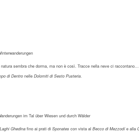
h
.
e
.
m
d
h
e
r
.
h
. 
g
.
.
r
.
.
. 
e
a
r
h
t
. 
r
m
e
. 
.
. 
.
m
h
.
r
o
m
e
.
m
. 
m
. 
e
r
.
.
e
h
.
e
m
e
m
h
. 
.
h
r
. 
h
e
h
e
r
m
. 
r
m
r
h
r
h
e
m
e
r
r
h
e
h
r
h
r
a natura sembra che dorma, ma non è così. Tracce nella neve ci raccontano…
r
po di Dentro
nelle
Dolomiti di Sesto Pusteria
.
Laghi Ghedina
fino ai prati di
Sponates
con vista al
Becco di Mezzodí
e alla