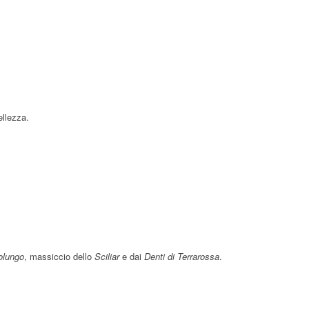
ellezza.
olungo
, massiccio dello
Sciliar
e dai
Denti di Terrarossa
.