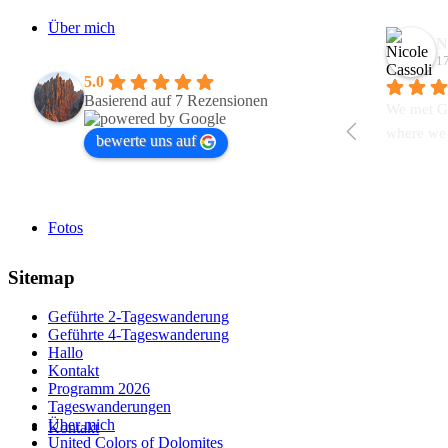
Über mich
N
17
5.0
Basierend auf 7 Rezensionen
We met Gi
where we 
bewerte uns auf
Fotos
Sitemap
Geführte 2-Tageswanderung
Geführte 4-Tageswanderung
Hallo
Kontakt
Programm 2026
Tageswanderungen
Über mich
Kontakt
United Colors of Dolomites