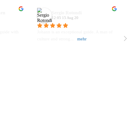
ken
Sergio Rotondi
12:05 15 Aug 20
uide with 
Johann is an exceptional guide. A man of 
culture and strong
... 
mehr