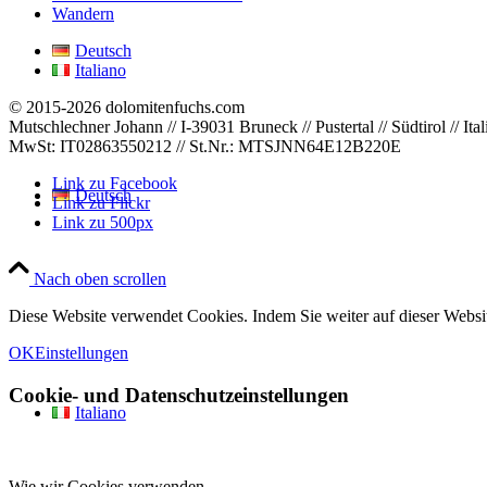
Wandern
Deutsch
Italiano
© 2015-2026 dolomitenfuchs.com
Mutschlechner Johann // I-39031 Bruneck // Pustertal // Südtirol // Ital
MwSt: IT02863550212 // St.Nr.: MTSJNN64E12B220E
Link zu Facebook
Deutsch
Link zu Flickr
Link zu 500px
Nach oben scrollen
Diese Website verwendet Cookies. Indem Sie weiter auf dieser Webs
OK
Einstellungen
Cookie- und Datenschutzeinstellungen
Italiano
Wie wir Cookies verwenden