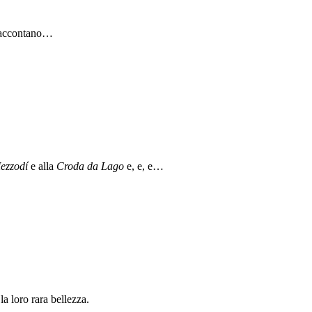
 raccontano…
ezzodí
e alla
Croda da Lago
e, e, e…
a loro rara bellezza.