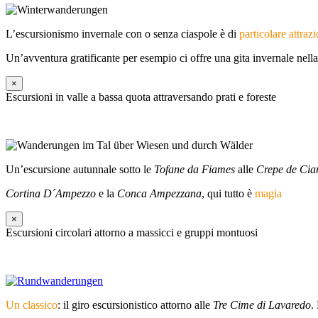
L’escursionismo invernale con o senza ciaspole è di
particolare attraz
Un’avventura gratificante per esempio ci offre una gita invernale nell
×
Escursioni in valle a bassa quota attraversando prati e foreste
Un’escursione autunnale sotto le
Tofane da Fiames
alle
Crepe de Cia
Cortina D´Ampezzo
e la
Conca Ampezzana
, qui tutto è
magia
×
Escursioni circolari attorno a massicci e gruppi montuosi
Un classico
: il giro escursionistico attorno alle
Tre Cime di Lavaredo
.