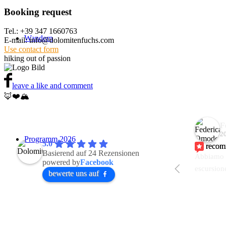
Booking request
Tel.: +39 347 1660763
Wandern
E-mail: info@dolomitenfuchs.com
Use contact form
hiking out of passion
leave a like and comment
🦊❤️🏔️
F
20
Programm 2026
5.0
reco
Basierend auf 24 Rezensionen
Abbiamo c
powered by
Facebook
escursion
bewerte uns auf