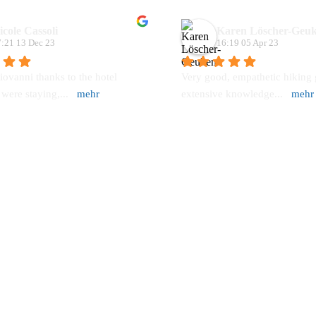
icole Cassoli
Karen Löscher-Geu
:21 13 Dec 23
16:19 05 Apr 23
ovanni thanks to the hotel 
Very good, empathetic hiking g
were staying,
... 
mehr
extensive knowledge
... 
mehr