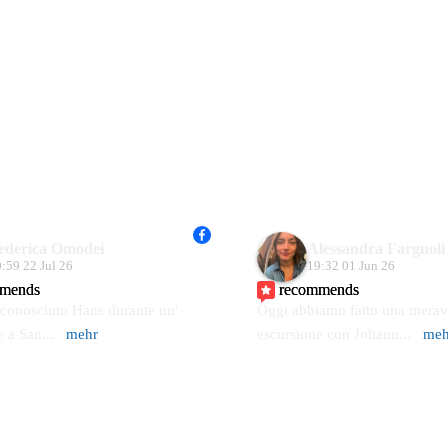
ederica Omodei
Alessandra Fargnoli
:59 22 Jul 26
19:32 01 Jun 26
mmends
recommends
onosciuto Hans durante un' 
Oggi abbiamo fatto una meravi
e a San
... 
mehr
escursione con Johann
... 
meh