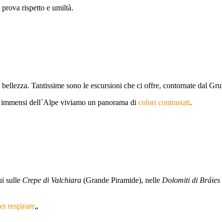
 prova rispetto e umiltà.
ra bellezza. Tantissime sono le escursioni che ci offre, contornate dal G
i e immensi dell´Alpe viviamo un panorama di
colori contrastati
.
ui sulle
Crepe di Valchiara
(Grande Piramide), nelle
Dolomiti di Bráies
r respirare
„