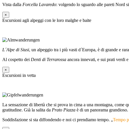
Vista dalla
Forcella Lavaredo
: volgendo lo sguardo alle pareti Nord si
×
Escursioni agli alpeggi con le loro malghe e baite
L´Alpe di Siusi
, un alpeggio tra i più vasti d´Europa, è di grande e ra
Al cospetto dei
Denti di Terrarossa
ancora innevati, e sui prati verd
×
Escursioni in vetta
La sensazione di libertà che si prova in cima a una montagna, come q
gratitudine. Già la salita da
Prato Piazza
è di un panorama grandioso.
Soddisfazione si sta diffondendo e noi ci prendiamo tempo. „
Tempo pe