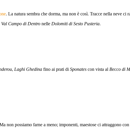
ione
. La natura sembra che dorma, ma non è così. Tracce nella neve ci
a
Val Campo di Dentro
nelle
Dolomiti di Sesto Pusteria
.
nderou
,
Laghi Ghedina
fino ai prati di
Sponates
con vista al
Becco di M
 Ma non possiamo farne a meno; imponenti, maestose ci attraggono con l