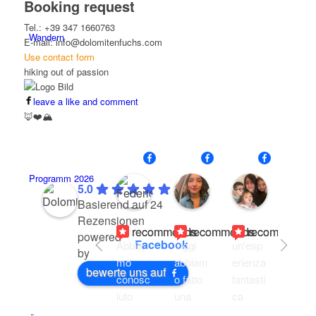
Booking request
Tel.: +39 347 1660763
Wandern
E-mail: info@dolomitenfuchs.com
Use contact form
hiking out of passion
leave a like and comment
🦊❤️🏔️
Federica Omodei
Alessandra Fargnol
Carmela 
Programm 2026
20:59
19:32
20:01
5.0
22
01
11
Basierend auf 24
Jul
Jun
Aug
Rezensionen
26
26
25
recommends
recommends
recommends
r
powered
Facebook
Abbia
Oggi 
un'esp
Rece
by
mo 
abbiam
erienza 
ement
bewerte uns auf
conosc
o fatto 
fantasti
sono 
iuto 
una 
ca 
stata 
Hans 
meravi
grazie 
con le