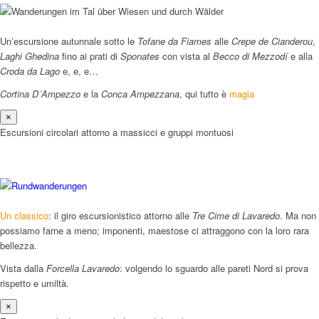
Un’escursione autunnale sotto le
Tofane da Fiames
alle
Crepe de Cianderou
,
Laghi Ghedina
fino ai prati di
Sponates
con vista al
Becco di Mezzodí
e alla
Croda da Lago
e, e, e…
Cortina D´Ampezzo
e la
Conca Ampezzana
, qui tutto è
magia
×
Escursioni circolari attorno a massicci e gruppi montuosi
Un classico
: il giro escursionistico attorno alle
Tre Cime di Lavaredo
. Ma non
possiamo farne a meno; imponenti, maestose ci attraggono con la loro rara
bellezza.
Vista dalla
Forcella Lavaredo
: volgendo lo sguardo alle pareti Nord si prova
rispetto e umiltà.
×