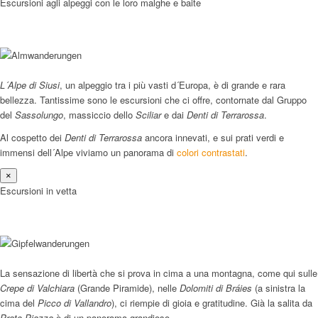
Escursioni agli alpeggi con le loro malghe e baite
L´Alpe di Siusi
, un alpeggio tra i più vasti d´Europa, è di grande e rara
bellezza. Tantissime sono le escursioni che ci offre, contornate dal Gruppo
del
Sassolungo
, massiccio dello
Sciliar
e dai
Denti di Terrarossa
.
Al cospetto dei
Denti di Terrarossa
ancora innevati, e sui prati verdi e
immensi dell´Alpe viviamo un panorama di
colori contrastati
.
×
Escursioni in vetta
La sensazione di libertà che si prova in cima a una montagna, come qui sulle
Crepe di Valchiara
(Grande Piramide), nelle
Dolomiti di Bráies
(a sinistra la
cima del
Picco di Vallandro
), ci riempie di gioia e gratitudine. Già la salita da
Prato Piazza
è di un panorama grandioso.