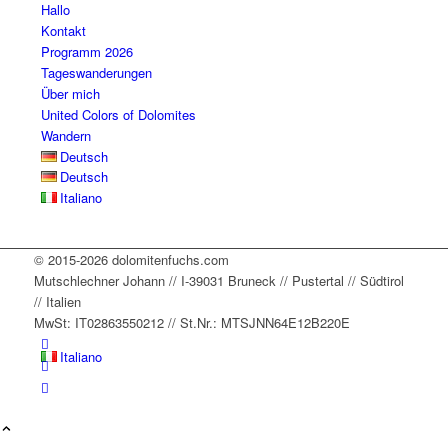
staying
dge
... 
. 
mehr
Hallo
Kontakt
,
... 
mehr
mehr
Programm 2026
mehr
Tageswanderungen
Über mich
United Colors of Dolomites
Wandern
Deutsch
Deutsch
Italiano
© 2015-2026 dolomitenfuchs.com
Mutschlechner Johann // I-39031 Bruneck // Pustertal // Südtirol
// Italien
MwSt: IT02863550212 // St.Nr.: MTSJNN64E12B220E
Italiano