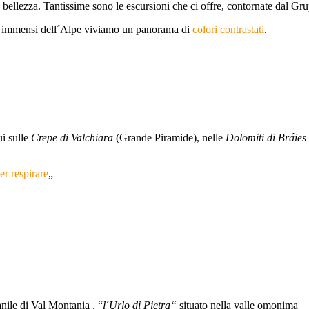
ra bellezza. Tantissime sono le escursioni che ci offre, contornate dal G
i e immensi dell´Alpe viviamo un panorama di
colori contrastati
.
ui sulle
Crepe di Valchiara
(Grande Piramide), nelle
Dolomiti di Bráies
r respirare
„
anile di Val Montania , “
l´Urlo di Pietra“
situato nella valle omonima