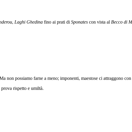
nderou
,
Laghi Ghedina
fino ai prati di
Sponates
con vista al
Becco di M
 Ma non possiamo farne a meno; imponenti, maestose ci attraggono con l
 prova rispetto e umiltà.