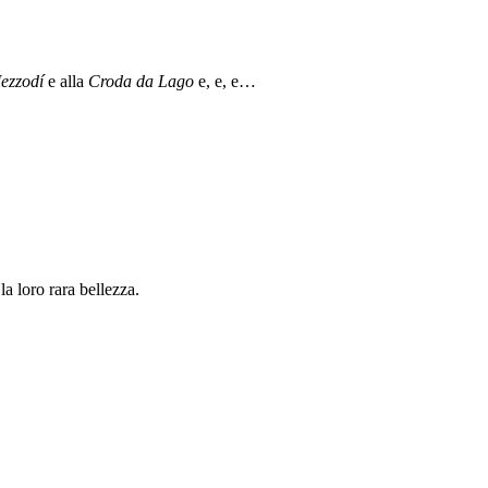
ezzodí
e alla
Croda da Lago
e, e, e…
a loro rara bellezza.