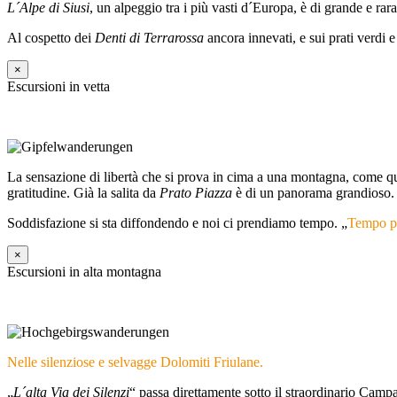
L´Alpe di Siusi
, un alpeggio tra i più vasti d´Europa, è di grande e ra
Al cospetto dei
Denti di Terrarossa
ancora innevati, e sui prati verd
×
Escursioni in vetta
La sensazione di libertà che si prova in cima a una montagna, come q
gratitudine. Già la salita da
Prato Piazza
è di un panorama grandioso.
Soddisfazione si sta diffondendo e noi ci prendiamo tempo. „
Tempo pe
×
Escursioni in alta montagna
Nelle silenziose e selvagge Dolomiti Friulane.
„
L´alta Via dei Silenzi
“ passa direttamente sotto il straordinario Camp