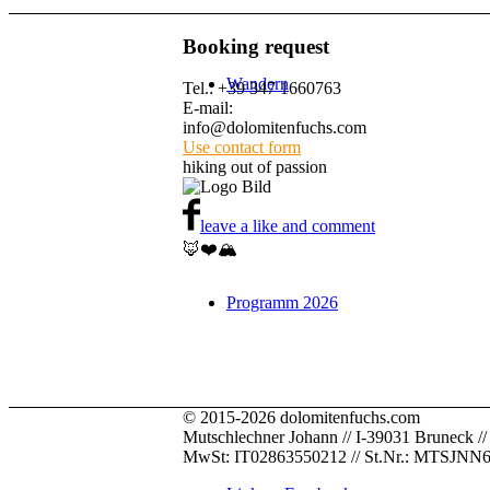
Booking request
Wandern
Tel.: +39 347 1660763
E-mail:
info@dolomitenfuchs.com
Use contact form
hiking out of passion
leave a like and comment
🦊❤️🏔️
Programm 2026
© 2015-2026 dolomitenfuchs.com
Mutschlechner Johann // I-39031 Bruneck // Pus
MwSt: IT02863550212 // St.Nr.: MTSJN