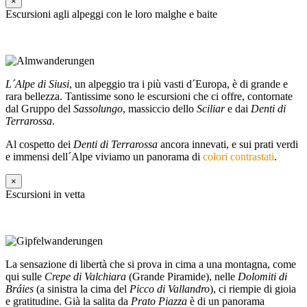
×
Escursioni agli alpeggi con le loro malghe e baite
L´Alpe di Siusi
, un alpeggio tra i più vasti d´Europa, è di grande e
rara bellezza. Tantissime sono le escursioni che ci offre, contornate
dal Gruppo del
Sassolungo
, massiccio dello
Sciliar
e dai
Denti di
Terrarossa
.
Al cospetto dei
Denti di Terrarossa
ancora innevati, e sui prati verdi
e immensi dell´Alpe viviamo un panorama di
colori contrastati
.
×
Escursioni in vetta
La sensazione di libertà che si prova in cima a una montagna, come
qui sulle
Crepe di Valchiara
(Grande Piramide), nelle
Dolomiti di
Bráies
(a sinistra la cima del
Picco di Vallandro
), ci riempie di gioia
e gratitudine. Già la salita da
Prato Piazza
è di un panorama