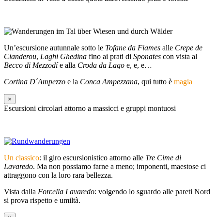
Un’escursione autunnale sotto le
Tofane da Fiames
alle
Crepe de
Cianderou
,
Laghi Ghedina
fino ai prati di
Sponates
con vista al
Becco di Mezzodí
e alla
Croda da Lago
e, e, e…
Cortina D´Ampezzo
e la
Conca Ampezzana
, qui tutto è
magia
×
Escursioni circolari attorno a massicci e gruppi montuosi
Un classico
: il giro escursionistico attorno alle
Tre Cime di
Lavaredo
. Ma non possiamo farne a meno; imponenti, maestose ci
attraggono con la loro rara bellezza.
Vista dalla
Forcella Lavaredo
: volgendo lo sguardo alle pareti Nord
si prova rispetto e umiltà.