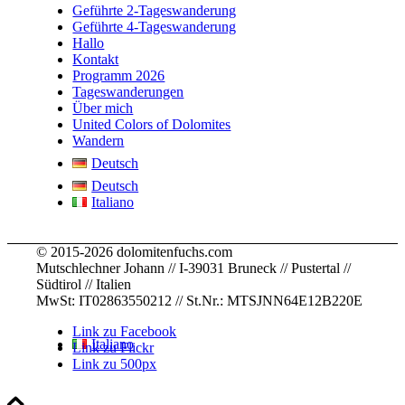
were 
knowle
strong
.
e for 
Geführte 2-Tageswanderung
staying
dge
... 
.. 
childre
Geführte 4-Tageswanderung
Hallo
,
... 
mehr
mehr
n
... 
Kontakt
mehr
mehr
Programm 2026
Tageswanderungen
Über mich
United Colors of Dolomites
Wandern
Deutsch
Deutsch
Italiano
© 2015-2026 dolomitenfuchs.com
Mutschlechner Johann // I-39031 Bruneck // Pustertal //
Südtirol // Italien
MwSt: IT02863550212 // St.Nr.: MTSJNN64E12B220E
Link zu Facebook
Italiano
Link zu Flickr
Link zu 500px