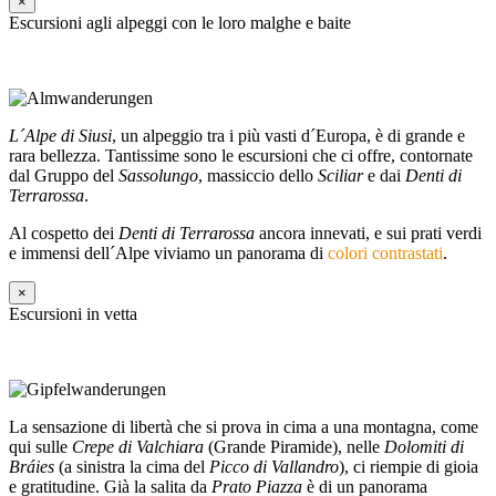
×
Escursioni agli alpeggi con le loro malghe e baite
L´Alpe di Siusi
, un alpeggio tra i più vasti d´Europa, è di grande e
rara bellezza. Tantissime sono le escursioni che ci offre, contornate
dal Gruppo del
Sassolungo
, massiccio dello
Sciliar
e dai
Denti di
Terrarossa
.
Al cospetto dei
Denti di Terrarossa
ancora innevati, e sui prati verdi
e immensi dell´Alpe viviamo un panorama di
colori contrastati
.
×
Escursioni in vetta
La sensazione di libertà che si prova in cima a una montagna, come
qui sulle
Crepe di Valchiara
(Grande Piramide), nelle
Dolomiti di
Bráies
(a sinistra la cima del
Picco di Vallandro
), ci riempie di gioia
e gratitudine. Già la salita da
Prato Piazza
è di un panorama