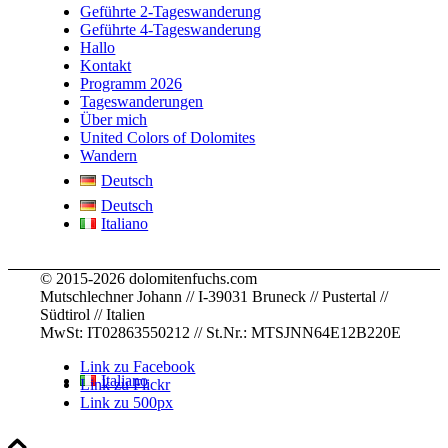
were 
knowle
strong
.
e for 
Geführte 2-Tageswanderung
staying
dge
... 
.. 
childre
Geführte 4-Tageswanderung
Hallo
,
... 
mehr
mehr
n
... 
Kontakt
mehr
mehr
Programm 2026
Tageswanderungen
Über mich
United Colors of Dolomites
Wandern
Deutsch
Deutsch
Italiano
© 2015-2026 dolomitenfuchs.com
Mutschlechner Johann // I-39031 Bruneck // Pustertal //
Südtirol // Italien
MwSt: IT02863550212 // St.Nr.: MTSJNN64E12B220E
Link zu Facebook
Italiano
Link zu Flickr
Link zu 500px