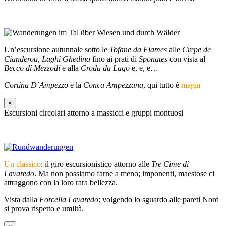
Un’escursione autunnale sotto le
Tofane da Fiames
alle
Crepe de
Cianderou
,
Laghi Ghedina
fino ai prati di
Sponates
con vista al
Becco di Mezzodí
e alla
Croda da Lago
e, e, e…
Cortina D´Ampezzo
e la
Conca Ampezzana
, qui tutto è
magia
×
Escursioni circolari attorno a massicci e gruppi montuosi
Un classico
: il giro escursionistico attorno alle
Tre Cime di
Lavaredo
. Ma non possiamo farne a meno; imponenti, maestose ci
attraggono con la loro rara bellezza.
Vista dalla
Forcella Lavaredo
: volgendo lo sguardo alle pareti Nord
si prova rispetto e umiltà.