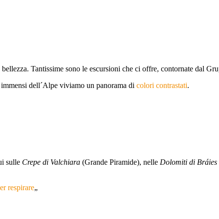
ra bellezza. Tantissime sono le escursioni che ci offre, contornate dal G
i e immensi dell´Alpe viviamo un panorama di
colori contrastati
.
ui sulle
Crepe di Valchiara
(Grande Piramide), nelle
Dolomiti di Bráies
r respirare
„