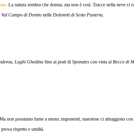
ione
. La natura sembra che dorma, ma non è così. Tracce nella neve ci
a
Val Campo di Dentro
nelle
Dolomiti di Sesto Pusteria
.
nderou
,
Laghi Ghedina
fino ai prati di
Sponates
con vista al
Becco di M
 Ma non possiamo farne a meno; imponenti, maestose ci attraggono con l
 prova rispetto e umiltà.