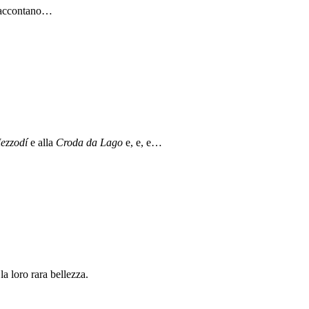
 raccontano…
ezzodí
e alla
Croda da Lago
e, e, e…
a loro rara bellezza.