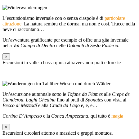
L’escursionismo invernale con o senza ciaspole è di
particolare
attrazione
. La natura sembra che dorma, ma non è così. Tracce nella
neve ci raccontano…
Un’avventura gratificante per esempio ci offre una gita invernale
nella
Val Campo di Dentro
nelle
Dolomiti di Sesto Pusteria
.
×
Escursioni in valle a bassa quota attraversando prati e foreste
Un’escursione autunnale sotto le
Tofane da Fiames
alle
Crepe de
Cianderou
,
Laghi Ghedina
fino ai prati di
Sponates
con vista al
Becco di Mezzodí
e alla
Croda da Lago
e, e, e…
Cortina D´Ampezzo
e la
Conca Ampezzana
, qui tutto è
magia
×
Escursioni circolari attorno a massicci e gruppi montuosi