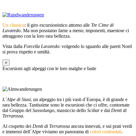
Un classico
: il giro escursionistico attorno alle
Tre Cime di
Lavaredo
. Ma non possiamo farne a meno; imponenti, maestose ci
attraggono con la loro rara bellezza.
Vista dalla
Forcella Lavaredo
: volgendo lo sguardo alle pareti Nord
si prova rispetto e umiltà.
×
Escursioni agli alpeggi con le loro malghe e baite
L´Alpe di Siusi
, un alpeggio tra i più vasti d´Europa, è di grande e
rara bellezza. Tantissime sono le escursioni che ci offre, contornate
dal Gruppo del
Sassolungo
, massiccio dello
Sciliar
e dai
Denti di
Terrarossa
.
Al cospetto dei
Denti di Terrarossa
ancora innevati, e sui prati verdi
e immensi dell´Alpe viviamo un panorama di
colori contrastati
.