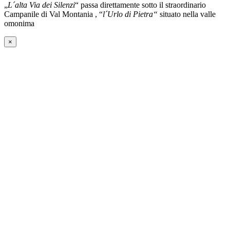
„
L´alta Via dei Silenzi
“ passa direttamente sotto il straordinario
Campanile di Val Montania , “
l´Urlo di Pietra“
situato nella valle
omonima
×