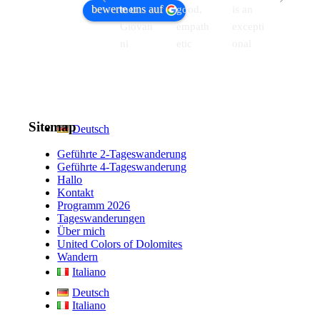
bewerte uns auf
met 
good, 
is an 
s 
Giovan
empath
excepti
wonde
ni 
etic 
onal 
rful 
thanks 
hiking 
guide. 
trips 
to the 
guide 
A man 
with 
hotel 
with 
of 
Johan
where 
extensi
culture 
, 
Sitemap
Deutsch
we 
ve 
and 
suitabl
were 
knowle
strong
.
e for 
Geführte 2-Tageswanderung
staying
dge
... 
.. 
childre
Geführte 4-Tageswanderung
Hallo
,
... 
mehr
mehr
n
... 
Kontakt
mehr
mehr
Programm 2026
Tageswanderungen
Über mich
United Colors of Dolomites
Wandern
Italiano
Deutsch
Italiano