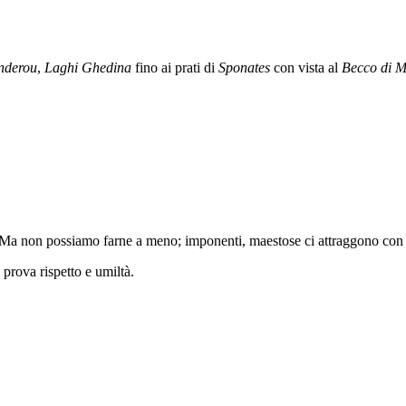
nderou
,
Laghi Ghedina
fino ai prati di
Sponates
con vista al
Becco di M
 Ma non possiamo farne a meno; imponenti, maestose ci attraggono con l
 prova rispetto e umiltà.