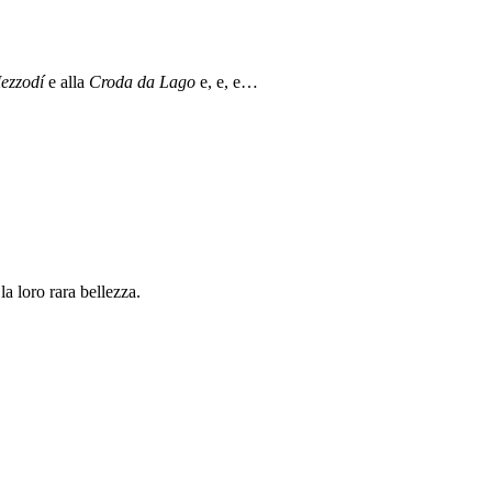
ezzodí
e alla
Croda da Lago
e, e, e…
a loro rara bellezza.