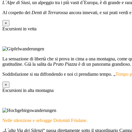
L´Alpe di Siusi
, un alpeggio tra i più vasti d´Europa, è di grande e ra
Al cospetto dei
Denti di Terrarossa
ancora innevati, e sui prati verd
×
Escursioni in vetta
La sensazione di libertà che si prova in cima a una montagna, come q
gratitudine. Già la salita da
Prato Piazza
è di un panorama grandioso.
Soddisfazione si sta diffondendo e noi ci prendiamo tempo. „
Tempo pe
×
Escursioni in alta montagna
Nelle silenziose e selvagge Dolomiti Friulane.
„
L´alta Via dei Silenzi
“ passa direttamente sotto il straordinario Camp