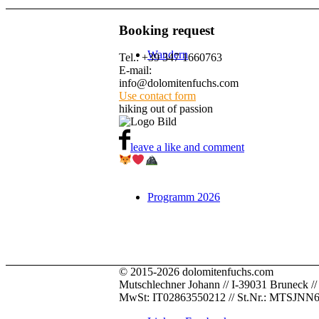
Booking request
Wandern
Tel.: +39 347 1660763
E-mail:
info@dolomitenfuchs.com
Use contact form
hiking out of passion
leave a like and comment
Programm 2026
© 2015-2026 dolomitenfuchs.com
Mutschlechner Johann // I-39031 Bruneck // Pus
MwSt: IT02863550212 // St.Nr.: MTSJN