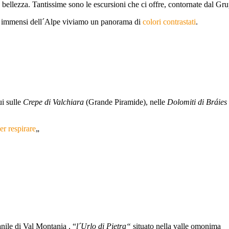
ra bellezza. Tantissime sono le escursioni che ci offre, contornate dal G
i e immensi dell´Alpe viviamo un panorama di
colori contrastati
.
ui sulle
Crepe di Valchiara
(Grande Piramide), nelle
Dolomiti di Bráies
r respirare
„
anile di Val Montania , “
l´Urlo di Pietra“
situato nella valle omonima