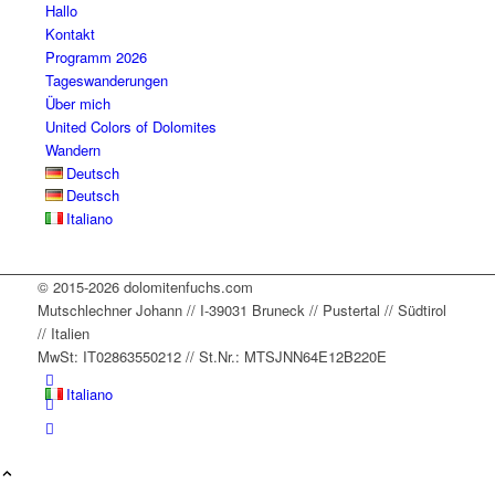
staying
dge
... 
. 
mehr
Hallo
Kontakt
,
... 
mehr
mehr
Programm 2026
mehr
Tageswanderungen
Über mich
United Colors of Dolomites
Wandern
Deutsch
Deutsch
Italiano
© 2015-2026 dolomitenfuchs.com
Mutschlechner Johann // I-39031 Bruneck // Pustertal // Südtirol
// Italien
MwSt: IT02863550212 // St.Nr.: MTSJNN64E12B220E
Italiano