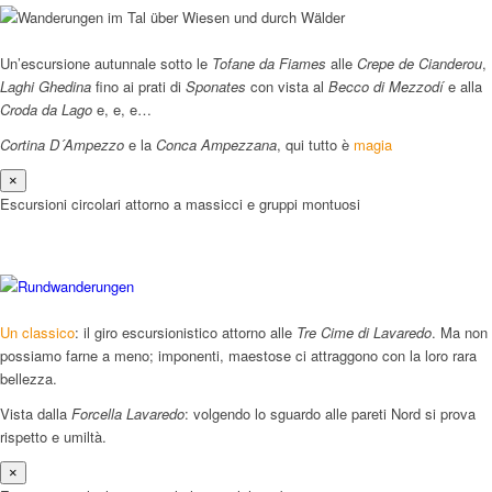
Un’escursione autunnale sotto le
Tofane da Fiames
alle
Crepe de Cianderou
,
Laghi Ghedina
fino ai prati di
Sponates
con vista al
Becco di Mezzodí
e alla
Croda da Lago
e, e, e…
Cortina D´Ampezzo
e la
Conca Ampezzana
, qui tutto è
magia
×
Escursioni circolari attorno a massicci e gruppi montuosi
Un classico
: il giro escursionistico attorno alle
Tre Cime di Lavaredo
. Ma non
possiamo farne a meno; imponenti, maestose ci attraggono con la loro rara
bellezza.
Vista dalla
Forcella Lavaredo
: volgendo lo sguardo alle pareti Nord si prova
rispetto e umiltà.
×