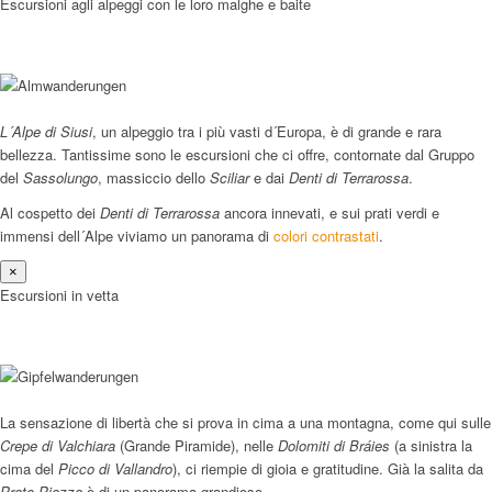
Escursioni agli alpeggi con le loro malghe e baite
L´Alpe di Siusi
, un alpeggio tra i più vasti d´Europa, è di grande e rara
bellezza. Tantissime sono le escursioni che ci offre, contornate dal Gruppo
del
Sassolungo
, massiccio dello
Sciliar
e dai
Denti di Terrarossa
.
Al cospetto dei
Denti di Terrarossa
ancora innevati, e sui prati verdi e
immensi dell´Alpe viviamo un panorama di
colori contrastati
.
×
Escursioni in vetta
La sensazione di libertà che si prova in cima a una montagna, come qui sulle
Crepe di Valchiara
(Grande Piramide), nelle
Dolomiti di Bráies
(a sinistra la
cima del
Picco di Vallandro
), ci riempie di gioia e gratitudine. Già la salita da
Prato Piazza
è di un panorama grandioso.