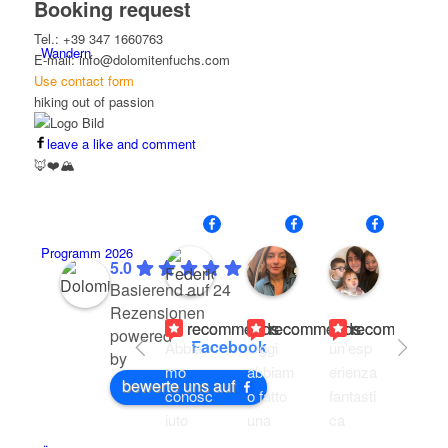
Booking request
Tel.: +39 347 1660763
Wandern
E-mail: info@dolomitenfuchs.com
Use contact form
hiking out of passion
leave a like and comment
🦊❤️🏔️
Federica Omodei
Alessandra Fargnol
Carmela 
Programm 2026
20:59
19:32
20:01
5.0
22
01
11
Basierend auf 24
Jul
Jun
Aug
Rezensionen
26
26
25
recommends
recommends
recommends
r
powered
Facebook
Abbia
Oggi 
un'esp
Rece
by
mo 
abbiam
erienza 
ement
bewerte uns auf
conosc
o fatto 
fantasti
sono 
iuto 
una 
ca 
stata 
Hans 
meravi
grazie 
con le