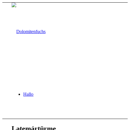
Hallo
Latemártürme