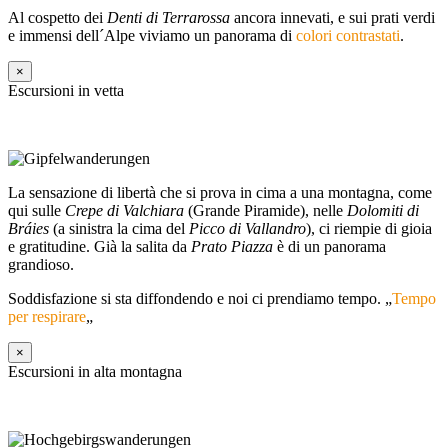
Al cospetto dei
Denti di Terrarossa
ancora innevati, e sui prati verdi
e immensi dell´Alpe viviamo un panorama di
colori contrastati
.
×
Escursioni in vetta
La sensazione di libertà che si prova in cima a una montagna, come
qui sulle
Crepe di Valchiara
(Grande Piramide), nelle
Dolomiti di
Bráies
(a sinistra la cima del
Picco di Vallandro
), ci riempie di gioia
e gratitudine. Già la salita da
Prato Piazza
è di un panorama
grandioso.
Soddisfazione si sta diffondendo e noi ci prendiamo tempo. „
Tempo
per respirare
„
×
Escursioni in alta montagna