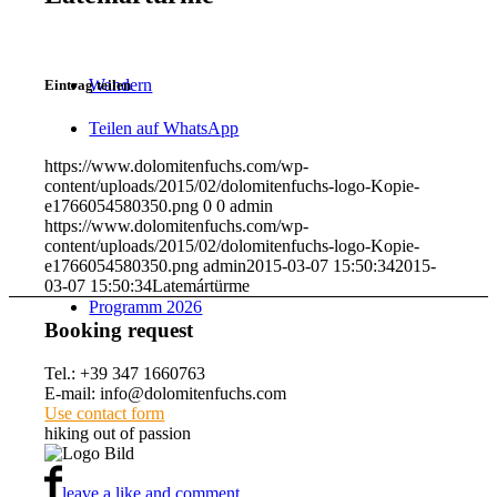
Wandern
Eintrag teilen
Teilen auf WhatsApp
https://www.dolomitenfuchs.com/wp-
content/uploads/2015/02/dolomitenfuchs-logo-Kopie-
e1766054580350.png
0
0
admin
https://www.dolomitenfuchs.com/wp-
content/uploads/2015/02/dolomitenfuchs-logo-Kopie-
e1766054580350.png
admin
2015-03-07 15:50:34
2015-
03-07 15:50:34
Latemártürme
Programm 2026
Booking request
Tel.: +39 347 1660763
E-mail: info@dolomitenfuchs.com
Use contact form
hiking out of passion
leave a like and comment