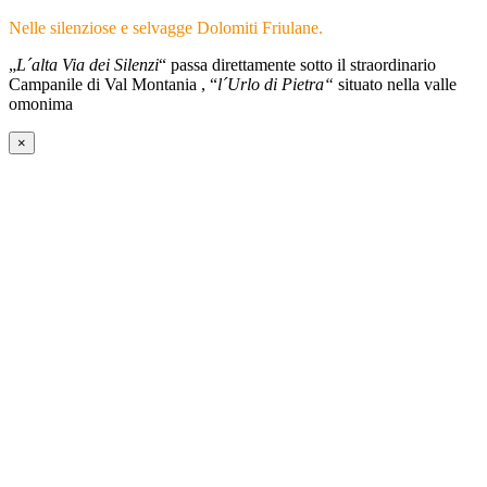
Nelle silenziose e selvagge Dolomiti Friulane.
„
L´alta Via dei Silenzi
“ passa direttamente sotto il straordinario
Campanile di Val Montania , “
l´Urlo di Pietra“
situato nella valle
omonima
×