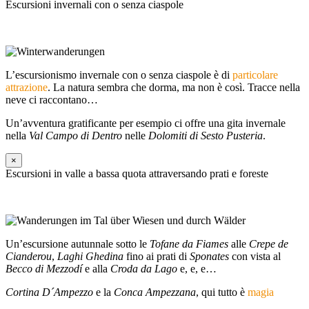
Escursioni invernali con o senza ciaspole
L’escursionismo invernale con o senza ciaspole è di
particolare
attrazione
. La natura sembra che dorma, ma non è così. Tracce nella
neve ci raccontano…
Un’avventura gratificante per esempio ci offre una gita invernale
nella
Val Campo di Dentro
nelle
Dolomiti di Sesto Pusteria
.
×
Escursioni in valle a bassa quota attraversando prati e foreste
Un’escursione autunnale sotto le
Tofane da Fiames
alle
Crepe de
Cianderou
,
Laghi Ghedina
fino ai prati di
Sponates
con vista al
Becco di Mezzodí
e alla
Croda da Lago
e, e, e…
Cortina D´Ampezzo
e la
Conca Ampezzana
, qui tutto è
magia