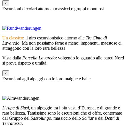
×
Escursioni circolari attorno a massicci e gruppi montuosi
Un classico
: il giro escursionistico attorno alle
Tre Cime di
Lavaredo
. Ma non possiamo farne a meno; imponenti, maestose ci
attraggono con la loro rara bellezza.
Vista dalla
Forcella Lavaredo
: volgendo lo sguardo alle pareti Nord
si prova rispetto e umiltà.
×
Escursioni agli alpeggi con le loro malghe e baite
L´Alpe di Siusi
, un alpeggio tra i più vasti d´Europa, è di grande e
rara bellezza. Tantissime sono le escursioni che ci offre, contornate
dal Gruppo del
Sassolungo
, massiccio dello
Sciliar
e dai
Denti di
Terrarossa
.