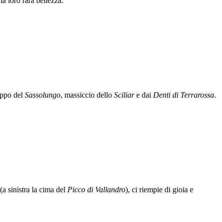
a loro rara bellezza.
ruppo del
Sassolungo
, massiccio dello
Sciliar
e dai
Denti di Terrarossa
.
(a sinistra la cima del
Picco di Vallandro
), ci riempie di gioia e