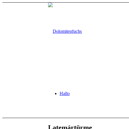
Hallo
Latemártürme