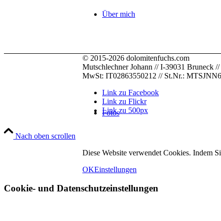
Über mich
© 2015-2026 dolomitenfuchs.com
Mutschlechner Johann // I-39031 Bruneck // Pus
MwSt: IT02863550212 // St.Nr.: MTSJN
Link zu Facebook
Link zu Flickr
Link zu 500px
Fotos
Nach oben scrollen
Diese Website verwendet Cookies. Indem Si
OK
Einstellungen
Cookie- und Datenschutzeinstellungen
Kontakt