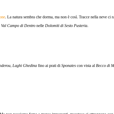
ione
. La natura sembra che dorma, ma non è così. Tracce nella neve ci
a
Val Campo di Dentro
nelle
Dolomiti di Sesto Pusteria
.
nderou
,
Laghi Ghedina
fino ai prati di
Sponates
con vista al
Becco di M