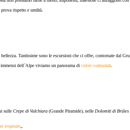
 Ma non possiamo farne a meno; imponenti, maestose ci attraggono con l
 prova rispetto e umiltà.
ra bellezza. Tantissime sono le escursioni che ci offre, contornate dal G
i e immensi dell´Alpe viviamo un panorama di
colori contrastati
.
ui sulle
Crepe di Valchiara
(Grande Piramide), nelle
Dolomiti di Bráies
r respirare
„