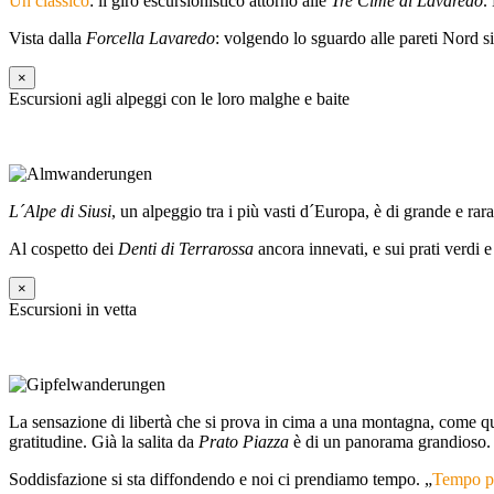
Un classico
: il giro escursionistico attorno alle
Tre Cime di Lavaredo
.
Vista dalla
Forcella Lavaredo
: volgendo lo sguardo alle pareti Nord si
×
Escursioni agli alpeggi con le loro malghe e baite
L´Alpe di Siusi
, un alpeggio tra i più vasti d´Europa, è di grande e ra
Al cospetto dei
Denti di Terrarossa
ancora innevati, e sui prati verd
×
Escursioni in vetta
La sensazione di libertà che si prova in cima a una montagna, come q
gratitudine. Già la salita da
Prato Piazza
è di un panorama grandioso.
Soddisfazione si sta diffondendo e noi ci prendiamo tempo. „
Tempo pe