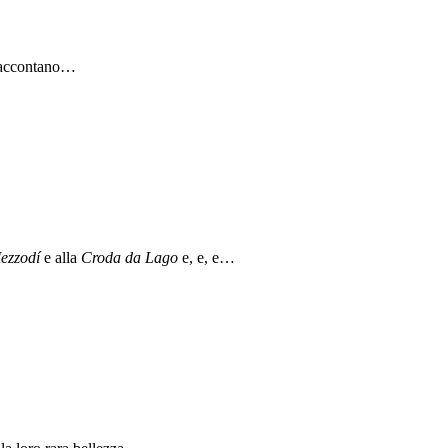
 raccontano…
ezzodí
e alla
Croda da Lago
e, e, e…