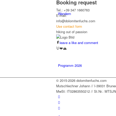
Booking request
Tel.: +39 347 1660763
Wandern
E-mail:
info@dolomitenfuchs.com
Use contact form
hiking out of passion
leave a like and comment
🦊❤️🏔️
Programm 2026
© 2015-2026 dolomitenfuchs.com
Mutschlechner Johann // I-39031 Bruneck /
MwSt: IT02863550212 // St.Nr.: MTS