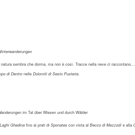
h
.
e
.
m
d
h
e
r
.
h
. 
g
.
.
r
.
.
. 
e
a
r
h
t
. 
r
m
e
. 
.
. 
.
m
h
.
r
o
m
e
.
m
. 
m
. 
e
r
.
.
e
h
.
e
m
e
m
h
. 
.
h
r
. 
h
e
h
e
r
m
. 
r
m
r
h
r
h
e
m
e
r
r
h
e
h
r
h
r
a natura sembra che dorma, ma non è così. Tracce nella neve ci raccontano…
r
po di Dentro
nelle
Dolomiti di Sesto Pusteria
.
Laghi Ghedina
fino ai prati di
Sponates
con vista al
Becco di Mezzodí
e alla