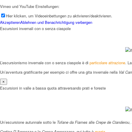
Vimeo und YouTube Einstellungen:
Hier klicken, um Videoeinbettungen zu aktivieren/deaktivieren.
Akzeptieren
Ablehnen und Benachrichtigung verbergen
Escursioni invernali con o senza ciaspole
Menü
L’escursionismo invernale con o senza ciaspole è di
particolare attrazione
. L
Un’avventura gratificante per esempio ci offre una gita invernale nella
Val Cam
×
Escursioni in valle a bassa quota attraversando prati e foreste
Un’escursione autunnale sotto le
Tofane da Fiames
alle
Crepe de Cianderou
,
Cortina D´Ampezzo
e la
Conca Ampezzana
, qui tutto è
magia