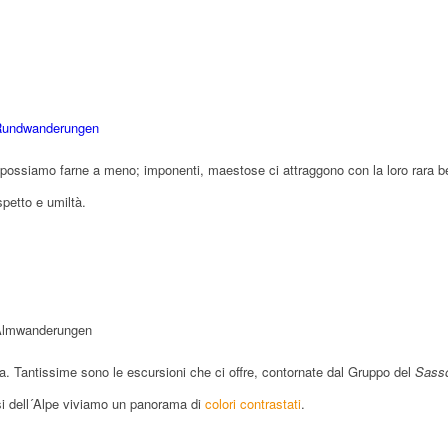
possiamo farne a meno; imponenti, maestose ci attraggono con la loro rara b
spetto e umiltà.
zza. Tantissime sono le escursioni che ci offre, contornate dal Gruppo del
Sass
si dell´Alpe viviamo un panorama di
colori contrastati
.