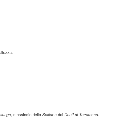
ellezza.
olungo
, massiccio dello
Sciliar
e dai
Denti di Terrarossa
.