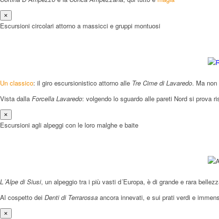
×
Escursioni circolari attorno a massicci e gruppi montuosi
Un classico
: il giro escursionistico attorno alle
Tre Cime di Lavaredo
. Ma non 
Vista dalla
Forcella Lavaredo
: volgendo lo sguardo alle pareti Nord si prova ri
×
Escursioni agli alpeggi con le loro malghe e baite
L´Alpe di Siusi
, un alpeggio tra i più vasti d´Europa, è di grande e rara belle
Al cospetto dei
Denti di Terrarossa
ancora innevati, e sui prati verdi e immen
×