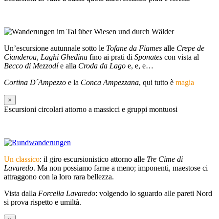
Un’escursione autunnale sotto le
Tofane da Fiames
alle
Crepe de
Cianderou
,
Laghi Ghedina
fino ai prati di
Sponates
con vista al
Becco di Mezzodí
e alla
Croda da Lago
e, e, e…
Cortina D´Ampezzo
e la
Conca Ampezzana
, qui tutto è
magia
×
Escursioni circolari attorno a massicci e gruppi montuosi
Un classico
: il giro escursionistico attorno alle
Tre Cime di
Lavaredo
. Ma non possiamo farne a meno; imponenti, maestose ci
attraggono con la loro rara bellezza.
Vista dalla
Forcella Lavaredo
: volgendo lo sguardo alle pareti Nord
si prova rispetto e umiltà.