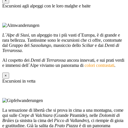
×
Escursioni agli alpeggi con le loro malghe e baite
L´Alpe di Siusi
, un alpeggio tra i più vasti d´Europa, è di grande e
rara bellezza. Tantissime sono le escursioni che ci offre, contornate
dal Gruppo del
Sassolungo
, massiccio dello
Sciliar
e dai
Denti di
Terrarossa
.
Al cospetto dei
Denti di Terrarossa
ancora innevati, e sui prati verdi
e immensi dell´Alpe viviamo un panorama di
colori contrastati
.
×
Escursioni in vetta
La sensazione di libertà che si prova in cima a una montagna, come
qui sulle
Crepe di Valchiara
(Grande Piramide), nelle
Dolomiti di
Bráies
(a sinistra la cima del
Picco di Vallandro
), ci riempie di gioia
e gratitudine. Già la salita da
Prato Piazza
è di un panorama