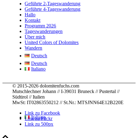
were 
knowle
strong
.
e for 
Geführte 2-Tageswanderung
staying
dge
... 
.. 
childre
Geführte 4-Tageswanderung
Hallo
,
... 
mehr
mehr
n
... 
Kontakt
mehr
mehr
Programm 2026
Tageswanderungen
Über mich
United Colors of Dolomites
Wandern
Deutsch
Deutsch
Italiano
© 2015-2026 dolomitenfuchs.com
Mutschlechner Johann // I-39031 Bruneck // Pustertal //
Südtirol // Italien
MwSt: IT02863550212 // St.Nr.: MTSJNN64E12B220E
Link zu Facebook
Italiano
Link zu Flickr
Link zu 500px