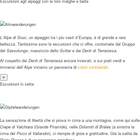
Escursioni agli alpeggi con le loro malghe e baite
L´Alpe di Siusi
, un alpeggio tra i più vasti d´Europa, è di grande e rara
bellezza. Tantissime sono le escursioni che ci offre, contornate dal Gruppo
del
Sassolungo
, massiccio dello
Sciliar
e dai
Denti di Terrarossa
.
Al cospetto dei
Denti di Terrarossa
ancora innevati, e sui prati verdi e
immensi dell´Alpe viviamo un panorama di
colori contrastati
.
×
Escursioni in vetta
La sensazione di libertà che si prova in cima a una montagna, come qui sulle
Crepe di Valchiara
(Grande Piramide), nelle
Dolomiti di Bráies
(a sinistra la
cima del
Picco di Vallandro
), ci riempie di gioia e gratitudine. Già la salita da
Prato Piazza
è di un panorama grandioso.