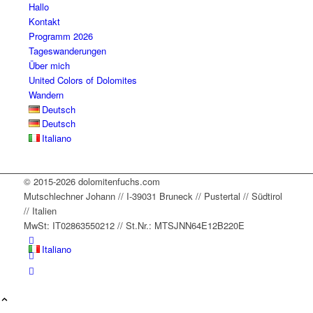
staying
dge
... 
. 
mehr
Hallo
Kontakt
,
... 
mehr
mehr
Programm 2026
mehr
Tageswanderungen
Über mich
United Colors of Dolomites
Wandern
Deutsch
Deutsch
Italiano
© 2015-2026 dolomitenfuchs.com
Mutschlechner Johann // I-39031 Bruneck // Pustertal // Südtirol
// Italien
MwSt: IT02863550212 // St.Nr.: MTSJNN64E12B220E
Italiano