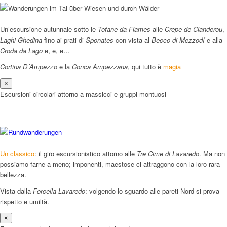
Un’escursione autunnale sotto le
Tofane da Fiames
alle
Crepe de Cianderou
,
Laghi Ghedina
fino ai prati di
Sponates
con vista al
Becco di Mezzodí
e alla
Croda da Lago
e, e, e…
Cortina D´Ampezzo
e la
Conca Ampezzana
, qui tutto è
magia
×
Escursioni circolari attorno a massicci e gruppi montuosi
Un classico
: il giro escursionistico attorno alle
Tre Cime di Lavaredo
. Ma non
possiamo farne a meno; imponenti, maestose ci attraggono con la loro rara
bellezza.
Vista dalla
Forcella Lavaredo
: volgendo lo sguardo alle pareti Nord si prova
rispetto e umiltà.
×