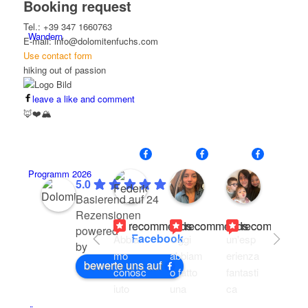
Booking request
Tel.: +39 347 1660763
Wandern
E-mail: info@dolomitenfuchs.com
Use contact form
hiking out of passion
leave a like and comment
🦊❤️🏔️
Federica Omodei
Alessandra Fargnol
Carmela 
Programm 2026
20:59
19:32
20:01
5.0
22
01
11
Basierend auf 24
Jul
Jun
Aug
Rezensionen
26
26
25
recommends
recommends
recommends
r
powered
Facebook
Abbia
Oggi 
un'esp
Rece
by
mo 
abbiam
erienza 
ement
bewerte uns auf
conosc
o fatto 
fantasti
sono 
iuto 
una 
ca 
stata 
Hans 
meravi
grazie 
con le