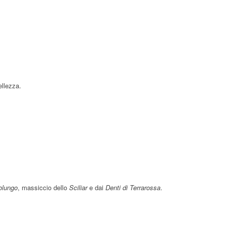
ellezza.
olungo
, massiccio dello
Sciliar
e dai
Denti di Terrarossa
.