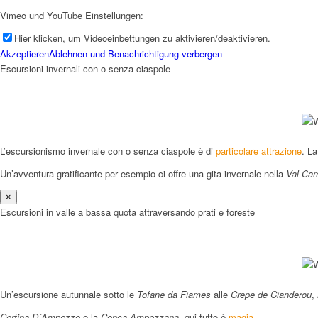
Vimeo und YouTube Einstellungen:
Hier klicken, um Videoeinbettungen zu aktivieren/deaktivieren.
Akzeptieren
Ablehnen und Benachrichtigung verbergen
Escursioni invernali con o senza ciaspole
Menü
L’escursionismo invernale con o senza ciaspole è di
particolare attrazione
. L
Un’avventura gratificante per esempio ci offre una gita invernale nella
Val Cam
×
Escursioni in valle a bassa quota attraversando prati e foreste
Un’escursione autunnale sotto le
Tofane da Fiames
alle
Crepe de Cianderou
,
Cortina D´Ampezzo
e la
Conca Ampezzana
, qui tutto è
magia