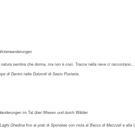
h
.
e
.
m
d
h
e
r
.
h
. 
g
.
.
r
.
.
. 
e
a
r
h
t
. 
r
m
e
. 
.
. 
.
m
h
.
r
o
m
e
.
m
. 
m
. 
e
r
.
.
e
h
.
e
m
e
m
h
. 
.
h
r
. 
h
e
h
e
r
m
. 
r
m
r
h
r
h
e
m
e
r
r
h
e
h
r
h
r
a natura sembra che dorma, ma non è così. Tracce nella neve ci raccontano…
r
po di Dentro
nelle
Dolomiti di Sesto Pusteria
.
Laghi Ghedina
fino ai prati di
Sponates
con vista al
Becco di Mezzodí
e alla