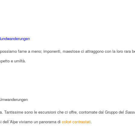
possiamo farne a meno; imponenti, maestose ci attraggono con la loro rara b
spetto e umiltà.
zza. Tantissime sono le escursioni che ci offre, contornate dal Gruppo del
Sass
si dell´Alpe viviamo un panorama di
colori contrastati
.