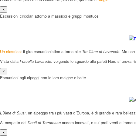
×
Escursioni circolari attorno a massicci e gruppi montuosi
Un classico
: il giro escursionistico attorno alle
Tre Cime di Lavaredo
. Ma non 
Vista dalla
Forcella Lavaredo
: volgendo lo sguardo alle pareti Nord si prova ri
×
Escursioni agli alpeggi con le loro malghe e baite
L´Alpe di Siusi
, un alpeggio tra i più vasti d´Europa, è di grande e rara belle
Al cospetto dei
Denti di Terrarossa
ancora innevati, e sui prati verdi e immen
×