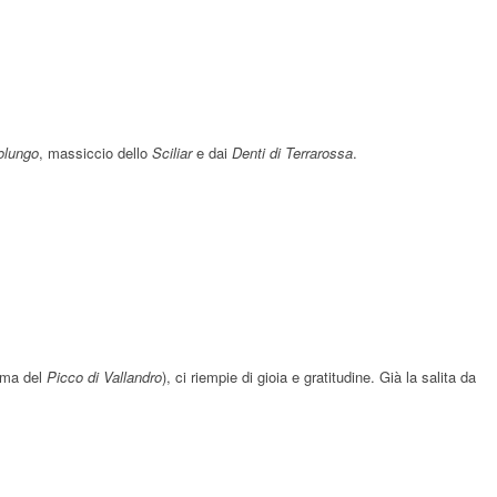
olungo
, massiccio dello
Sciliar
e dai
Denti di Terrarossa
.
cima del
Picco di Vallandro
), ci riempie di gioia e gratitudine. Già la salita da