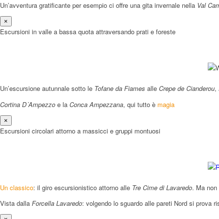
Un’avventura gratificante per esempio ci offre una gita invernale nella
Val Cam
×
Escursioni in valle a bassa quota attraversando prati e foreste
Un’escursione autunnale sotto le
Tofane da Fiames
alle
Crepe de Cianderou
,
Cortina D´Ampezzo
e la
Conca Ampezzana
, qui tutto è
magia
×
Escursioni circolari attorno a massicci e gruppi montuosi
Un classico
: il giro escursionistico attorno alle
Tre Cime di Lavaredo
. Ma non 
Vista dalla
Forcella Lavaredo
: volgendo lo sguardo alle pareti Nord si prova ri