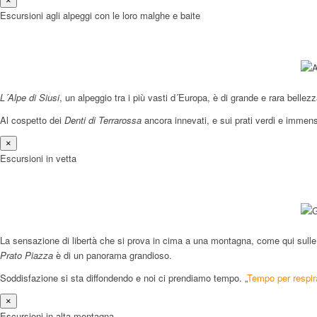
×
Escursioni agli alpeggi con le loro malghe e baite
L´Alpe di Siusi
, un alpeggio tra i più vasti d´Europa, è di grande e rara belle
Al cospetto dei
Denti di Terrarossa
ancora innevati, e sui prati verdi e immen
×
Escursioni in vetta
La sensazione di libertà che si prova in cima a una montagna, come qui sull
Prato Piazza
è di un panorama grandioso.
Soddisfazione si sta diffondendo e noi ci prendiamo tempo. „
Tempo per respir
×
Escursioni in alta montagna