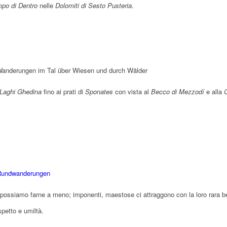
po di Dentro
nelle
Dolomiti di Sesto Pusteria
.
Laghi Ghedina
fino ai prati di
Sponates
con vista al
Becco di Mezzodí
e alla
possiamo farne a meno; imponenti, maestose ci attraggono con la loro rara b
spetto e umiltà.