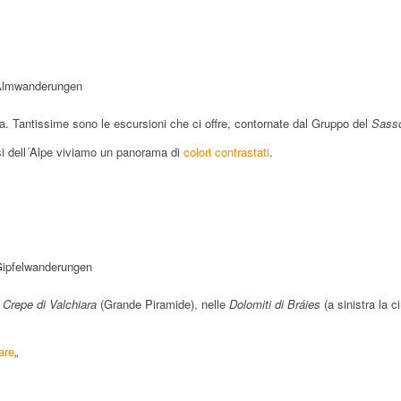
zza. Tantissime sono le escursioni che ci offre, contornate dal Gruppo del
Sass
si dell´Alpe viviamo un panorama di
colori contrastati
.
e
Crepe di Valchiara
(Grande Piramide), nelle
Dolomiti di Bráies
(a sinistra la 
are
„