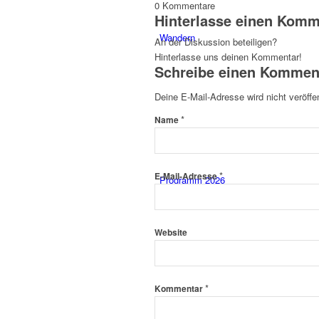
0
Kommentare
Hinterlasse einen Komm
Wandern
An der Diskussion beteiligen?
Hinterlasse uns deinen Kommentar!
Schreibe einen Kommen
Deine E-Mail-Adresse wird nicht veröffen
*
Name
*
E-Mail-Adresse
Programm 2026
Website
*
Kommentar