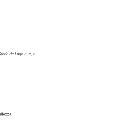
Croda da Lago
e, e, e…
ellezza.