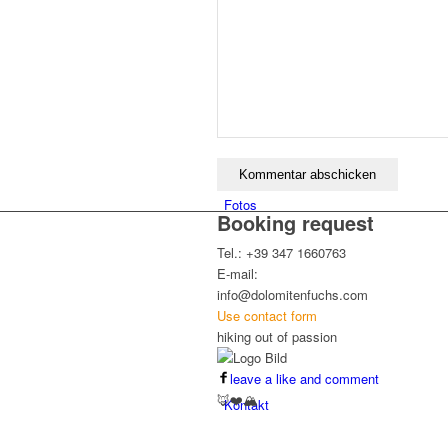
Über mich
Fotos
Booking request
Tel.: +39 347 1660763
E-mail:
info@dolomitenfuchs.com
Use contact form
hiking out of passion
leave a like and comment
🦊❤️🏔️
Kontakt