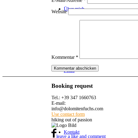
E-Mail-Adresse
*
Über mich
Website
Kommentar
*
Fotos
Booking request
Tel.: +39 347 1660763
E-mail:
info@dolomitenfuchs.com
Use contact form
hiking out of passion
Kontakt
leave a like and comment