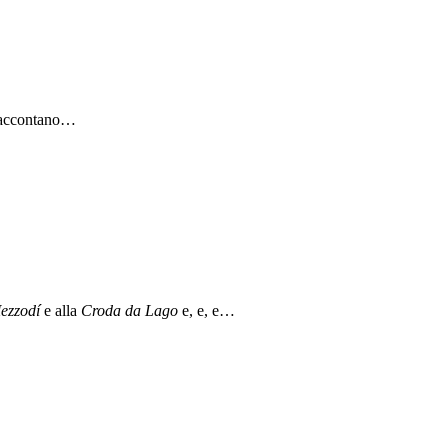
r
 raccontano…
ezzodí
e alla
Croda da Lago
e, e, e…