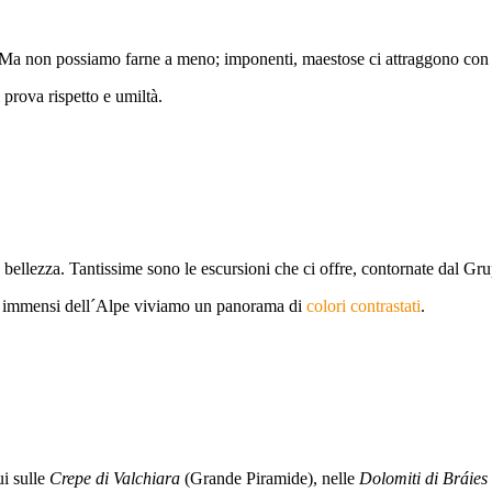
 Ma non possiamo farne a meno; imponenti, maestose ci attraggono con l
 prova rispetto e umiltà.
ra bellezza. Tantissime sono le escursioni che ci offre, contornate dal G
i e immensi dell´Alpe viviamo un panorama di
colori contrastati
.
ui sulle
Crepe di Valchiara
(Grande Piramide), nelle
Dolomiti di Bráies