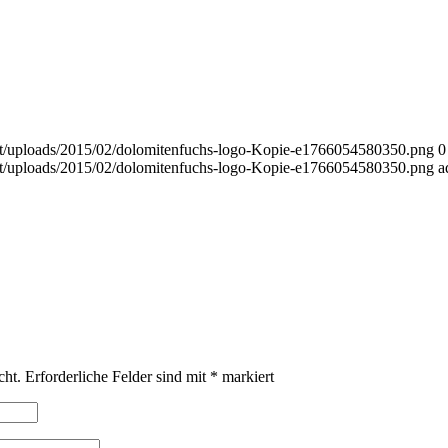
t/uploads/2015/02/dolomitenfuchs-logo-Kopie-e1766054580350.png
0
t/uploads/2015/02/dolomitenfuchs-logo-Kopie-e1766054580350.png
a
cht.
Erforderliche Felder sind mit
*
markiert