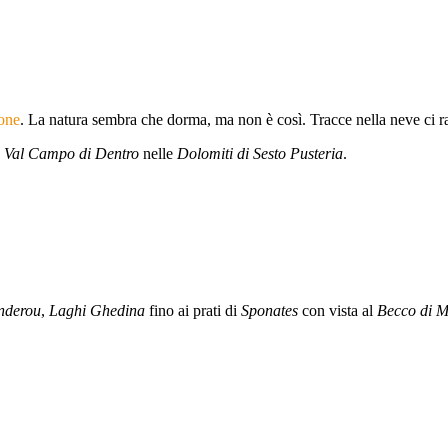
r
ione
. La natura sembra che dorma, ma non è così. Tracce nella neve ci
a
Val Campo di Dentro
nelle
Dolomiti di Sesto Pusteria
.
nderou
,
Laghi Ghedina
fino ai prati di
Sponates
con vista al
Becco di M