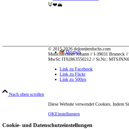
🦊❤️🏔️
© 2015-2026 dolomitenfuchs.com
Deutsch
Mutschlechner Johann // I-39031 Bruneck // Pus
MwSt: IT02863550212 // St.Nr.: MTSJN
Link zu Facebook
Link zu Flickr
Link zu 500px
Nach oben scrollen
Diese Website verwendet Cookies. Indem Si
Italiano
OK
Einstellungen
Cookie- und Datenschutzeinstellungen