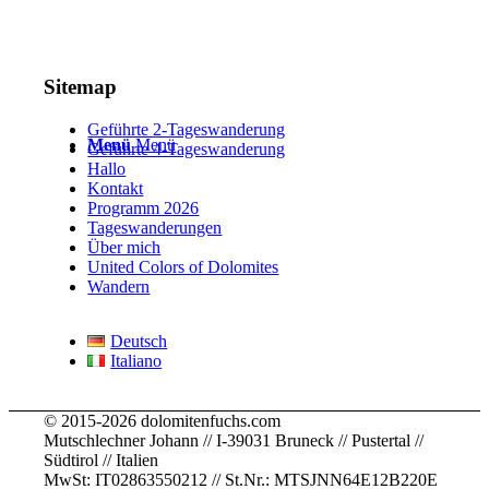
to the 
guide 
A man 
with 
hotel 
with 
of 
Johan
where 
extensi
culture 
, 
Sitemap
we 
ve 
and 
suitabl
were 
knowle
strong
.
e for 
Geführte 2-Tageswanderung
staying
dge
... 
.. 
childre
Menü
Menü
Geführte 4-Tageswanderung
Hallo
,
... 
mehr
mehr
n
... 
Kontakt
mehr
mehr
Programm 2026
Tageswanderungen
Über mich
United Colors of Dolomites
Wandern
Deutsch
Italiano
© 2015-2026 dolomitenfuchs.com
Mutschlechner Johann // I-39031 Bruneck // Pustertal //
Südtirol // Italien
MwSt: IT02863550212 // St.Nr.: MTSJNN64E12B220E