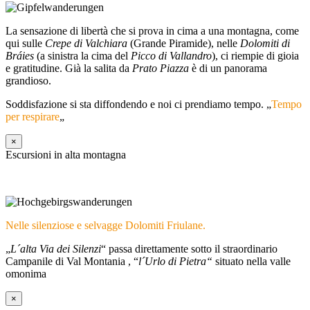
La sensazione di libertà che si prova in cima a una montagna, come
qui sulle
Crepe di Valchiara
(Grande Piramide), nelle
Dolomiti di
Bráies
(a sinistra la cima del
Picco di Vallandro
), ci riempie di gioia
e gratitudine. Già la salita da
Prato Piazza
è di un panorama
grandioso.
Soddisfazione si sta diffondendo e noi ci prendiamo tempo. „
Tempo
per respirare
„
×
Escursioni in alta montagna
Nelle silenziose e selvagge Dolomiti Friulane.
„
L´alta Via dei Silenzi
“ passa direttamente sotto il straordinario
Campanile di Val Montania , “
l´Urlo di Pietra“
situato nella valle
omonima
×