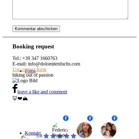
Über mich
Booking request
Tel.: +39 347 1660763
E-mail: info@dolomitenfuchs.com
Use contact form
Fotos
hiking out of passion
leave a like and comment
🦊❤️🏔️
Federica Omodei
Alessandra Fargnoli
Carmela L
20:59
19:32
20:01
22
01
11
Kontakt
Jul
Jun
Aug
5.0