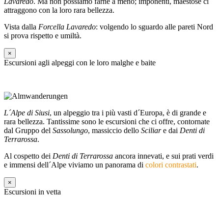
Lavaredo
. Ma non possiamo farne a meno; imponenti, maestose ci
attraggono con la loro rara bellezza.
Vista dalla
Forcella Lavaredo
: volgendo lo sguardo alle pareti Nord
si prova rispetto e umiltà.
×
Escursioni agli alpeggi con le loro malghe e baite
L´Alpe di Siusi
, un alpeggio tra i più vasti d´Europa, è di grande e
rara bellezza. Tantissime sono le escursioni che ci offre, contornate
dal Gruppo del
Sassolungo
, massiccio dello
Sciliar
e dai
Denti di
Terrarossa
.
Al cospetto dei
Denti di Terrarossa
ancora innevati, e sui prati verdi
e immensi dell´Alpe viviamo un panorama di
colori contrastati
.
×
Escursioni in vetta